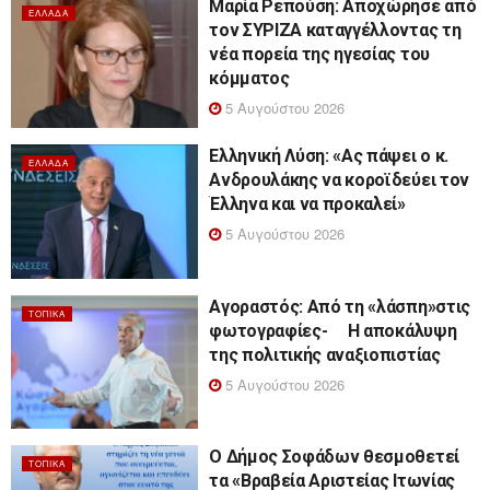
Μαρία Ρεπούση: Αποχώρησε από
ΕΛΛΆΔΑ
τον ΣΥΡΙΖΑ καταγγέλλοντας τη
νέα πορεία της ηγεσίας του
κόμματος
5 Αυγούστου 2026
Ελληνική Λύση: «Ας πάψει ο κ.
ΕΛΛΆΔΑ
Ανδρουλάκης να κοροϊδεύει τον
Έλληνα και να προκαλεί»
5 Αυγούστου 2026
Αγοραστός: Από τη «λάσπη»στις
ΤΟΠΙΚΆ
φωτογραφίες- Η αποκάλυψη
της πολιτικής αναξιοπιστίας
5 Αυγούστου 2026
Ο Δήμος Σοφάδων θεσμοθετεί
ΤΟΠΙΚΆ
τα «Βραβεία Αριστείας Ιτωνίας