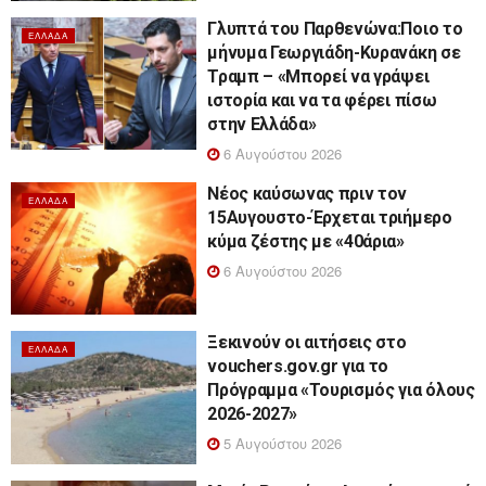
Γλυπτά του Παρθενώνα:Ποιο το
ΕΛΛΆΔΑ
μήνυμα Γεωργιάδη-Κυρανάκη σε
Τραμπ – «Μπορεί να γράψει
ιστορία και να τα φέρει πίσω
στην Ελλάδα»
6 Αυγούστου 2026
Νέος καύσωνας πριν τον
ΕΛΛΆΔΑ
15Αυγουστο-Έρχεται τριήμερο
κύμα ζέστης με «40άρια»
6 Αυγούστου 2026
Ξεκινούν οι αιτήσεις στο
ΕΛΛΆΔΑ
vouchers.gov.gr για το
Πρόγραμμα «Τουρισμός για όλους
2026-2027»
5 Αυγούστου 2026