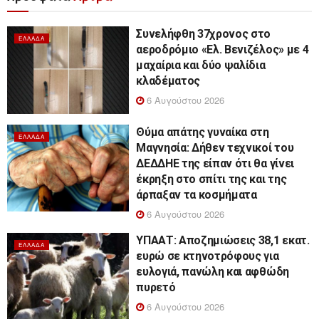
Συνελήφθη 37χρονος στο
ΕΛΛΆΔΑ
αεροδρόμιο «Ελ. Βενιζέλος» με 4
μαχαίρια και δύο ψαλίδια
κλαδέματος
6 Αυγούστου 2026
Θύμα απάτης γυναίκα στη
ΕΛΛΆΔΑ
Μαγνησία: Δήθεν τεχνικοί του
ΔΕΔΔΗΕ της είπαν ότι θα γίνει
έκρηξη στο σπίτι της και της
άρπαξαν τα κοσμήματα
6 Αυγούστου 2026
ΥΠΑΑΤ: Αποζημιώσεις 38,1 εκατ.
ΕΛΛΆΔΑ
ευρώ σε κτηνοτρόφους για
ευλογιά, πανώλη και αφθώδη
πυρετό
6 Αυγούστου 2026