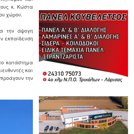
ους κ. Κώστα
ου χώρου.
ια την άψογη
ην εκπαίδευση
 το κατάστημα
ιευθυντές και
 προάγουν την