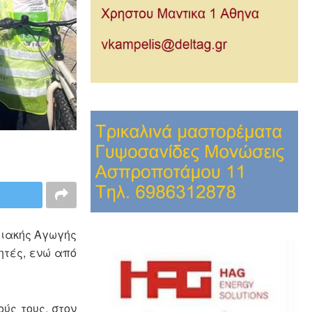
ριακής Αγωγής
ητές, ενώ από
ύς τους, στον