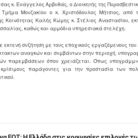
σας κ. Ευάγγελος Αρβυθάς, ο Διοικητής της Πυροσβεστι
 Τμήμα Μουζακίου ο κ. Χριστόδουλος Μήτσιος, από 
κής Κοινότητας Καλής Κώμης κ. Στέλιος Αναστασίου, ε
εσσαλίας, καθώς και αρμόδια υπηρεσιακά στελέχη.
χε εκτενή συζήτηση με τους εποχικούς εργαζόμενους του
κτακτων αναγκών και συμβάντων στην περιοχή, υπογρα
ών παρεμβάσεων όπου χρειάζεται. Όπως υπογράμμισ
 κρίσιμους παράγοντες για την προστασία των πολ
τικού.
να ΕΟΤ: Η Ελλάδα στις κορυφαίες επιλογές τ