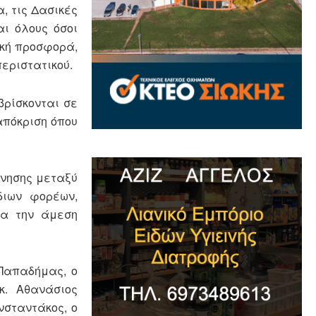
, τις Δασικές
αι όλους όσοι
ρκή προσφορά,
εριστατικού.
βρίσκονται σε
απόκριση όπου
πνησης μεταξύ
διων φορέων,
ια την άμεση
 Παπαδήμας, ο
κ. Αθανάσιος
νσταντάκος, ο