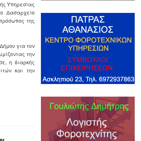
κής Υπηρεσίας
το Δασαρχείο
κπρόσωπος της
 Δήμου για τον
μμίζοντας την
ε, η διαρκής
ιτών και την
ων