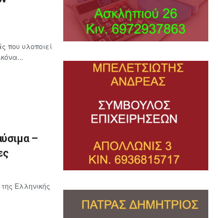
ς που υλοποιεί
κόνα...
αύσιμα –
ες
 της Ελληνικής