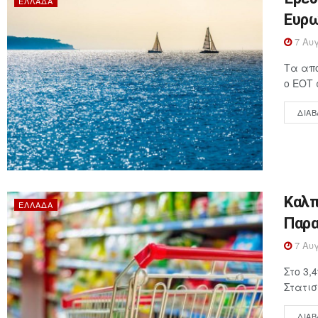
ΕΛΛΆΔΑ
Ευρω
7 Αυγ
Τα απο
ο ΕΟΤ 
ΔΙΑΒ
Καλπ
ΕΛΛΆΔΑ
Παρα
7 Αυγ
Στο 3,
Στατισ
ΔΙΑΒ