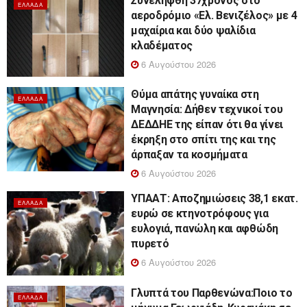
Συνελήφθη 37χρονος στο
ΕΛΛΆΔΑ
αεροδρόμιο «Ελ. Βενιζέλος» με 4
μαχαίρια και δύο ψαλίδια
κλαδέματος
6 Αυγούστου 2026
Θύμα απάτης γυναίκα στη
ΕΛΛΆΔΑ
Μαγνησία: Δήθεν τεχνικοί του
ΔΕΔΔΗΕ της είπαν ότι θα γίνει
έκρηξη στο σπίτι της και της
άρπαξαν τα κοσμήματα
6 Αυγούστου 2026
ΥΠΑΑΤ: Αποζημιώσεις 38,1 εκατ.
ΕΛΛΆΔΑ
ευρώ σε κτηνοτρόφους για
ευλογιά, πανώλη και αφθώδη
πυρετό
6 Αυγούστου 2026
Γλυπτά του Παρθενώνα:Ποιο το
ΕΛΛΆΔΑ