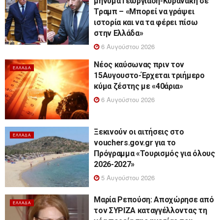
μήνυμα Γεωργιάδη-Κυρανάκη σε
Τραμπ – «Μπορεί να γράψει
ιστορία και να τα φέρει πίσω
στην Ελλάδα»
6 Αυγούστου 2026
Νέος καύσωνας πριν τον
ΕΛΛΆΔΑ
15Αυγουστο-Έρχεται τριήμερο
κύμα ζέστης με «40άρια»
6 Αυγούστου 2026
Ξεκινούν οι αιτήσεις στο
ΕΛΛΆΔΑ
vouchers.gov.gr για το
Πρόγραμμα «Τουρισμός για όλους
2026-2027»
5 Αυγούστου 2026
Μαρία Ρεπούση: Αποχώρησε από
ΕΛΛΆΔΑ
τον ΣΥΡΙΖΑ καταγγέλλοντας τη