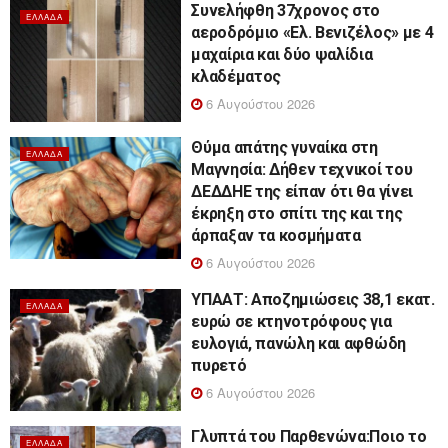
Συνελήφθη 37χρονος στο
ΕΛΛΆΔΑ
αεροδρόμιο «Ελ. Βενιζέλος» με 4
μαχαίρια και δύο ψαλίδια
κλαδέματος
6 Αυγούστου 2026
Θύμα απάτης γυναίκα στη
ΕΛΛΆΔΑ
Μαγνησία: Δήθεν τεχνικοί του
ΔΕΔΔΗΕ της είπαν ότι θα γίνει
έκρηξη στο σπίτι της και της
άρπαξαν τα κοσμήματα
6 Αυγούστου 2026
ΥΠΑΑΤ: Αποζημιώσεις 38,1 εκατ.
ΕΛΛΆΔΑ
ευρώ σε κτηνοτρόφους για
ευλογιά, πανώλη και αφθώδη
πυρετό
6 Αυγούστου 2026
Γλυπτά του Παρθενώνα:Ποιο το
ΕΛΛΆΔΑ