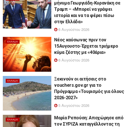
μήνυμα Γεωργιάδη-Κυρανάκη σε
Τραμπ – «Μπορεί να γράψει
ιστορία και να τα φέρει πίσω
στην Ελλάδα»
6 Αυγούστου 2026
Νέος καύσωνας πριν τον
ΕΛΛΆΔΑ
15Αυγουστο-Έρχεται τριήμερο
κύμα ζέστης με «40άρια»
6 Αυγούστου 2026
Ξεκινούν οι αιτήσεις στο
ΕΛΛΆΔΑ
vouchers.gov.gr για το
Πρόγραμμα «Τουρισμός για όλους
2026-2027»
5 Αυγούστου 2026
Μαρία Ρεπούση: Αποχώρησε από
ΕΛΛΆΔΑ
τον ΣΥΡΙΖΑ καταγγέλλοντας τη