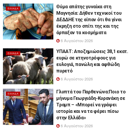
Θύμα απάτης γυναίκα στη
ΕΛΛΆΔΑ
Μαγνησία: Δήθεν τεχνικοί του
ΔΕΔΔΗΕ της είπαν ότι θα γίνει
έκρηξη στο σπίτι της και της
άρπαξαν τα κοσμήματα
6 Αυγούστου 2026
ΥΠΑΑΤ: Αποζημιώσεις 38,1 εκατ.
ΕΛΛΆΔΑ
ευρώ σε κτηνοτρόφους για
ευλογιά, πανώλη και αφθώδη
πυρετό
6 Αυγούστου 2026
Γλυπτά του Παρθενώνα:Ποιο το
ΕΛΛΆΔΑ
μήνυμα Γεωργιάδη-Κυρανάκη σε
Τραμπ – «Μπορεί να γράψει
ιστορία και να τα φέρει πίσω
στην Ελλάδα»
6 Αυγούστου 2026