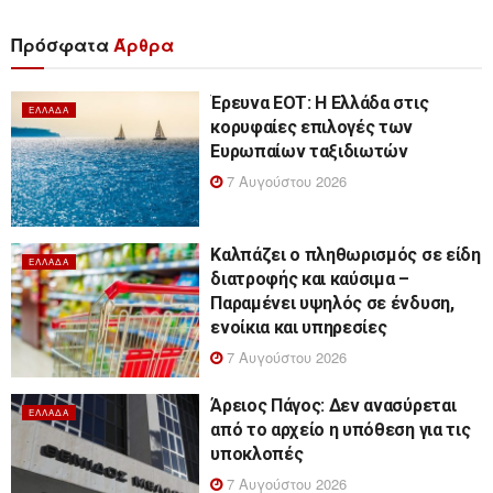
Πρόσφατα
Άρθρα
Έρευνα ΕΟΤ: Η Ελλάδα στις
ΕΛΛΆΔΑ
κορυφαίες επιλογές των
Ευρωπαίων ταξιδιωτών
7 Αυγούστου 2026
Καλπάζει ο πληθωρισμός σε είδη
ΕΛΛΆΔΑ
διατροφής και καύσιμα –
Παραμένει υψηλός σε ένδυση,
ενοίκια και υπηρεσίες
7 Αυγούστου 2026
Άρειος Πάγος: Δεν ανασύρεται
ΕΛΛΆΔΑ
από το αρχείο η υπόθεση για τις
υποκλοπές
7 Αυγούστου 2026