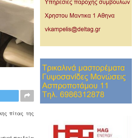
ης πίτας της
υσική παιδεία