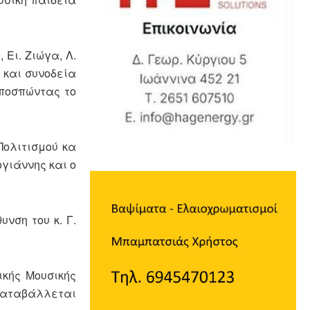
 Ει. Ζιώγα, Λ.
 και συνοδεία
αποσπώντας το
Πολιτισμού κα
γιάννης και ο
νση του κ. Γ.
ικής Μουσικής
καταβάλλεται