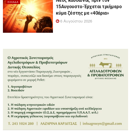
Νέος καύσωνας πριν τον
ΕΛΛΆΔΑ
15Αυγουστο-Έρχεται τριήμερο
κύμα ζέστης με «40άρια»
6 Αυγούστου 2026