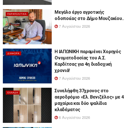
Μεγάλο έργο αγροτικής
ΠΑΡΑΠΟΛΙΤΙΚΆ
οδοποιίας στο Δήμο Μουζακίου..
7 Αυγούστου 2026
Η ΙΑΠΩΝΙΚΗ παραμένει Χορηγός
ΔΙΆΦΟΡΑ
Ονοματοδοσίας του Α.Σ.
Καρδίτσας για 4η διαδοχική
χρονιά!
7 Αυγούστου 2026
Συνελήφθη 37χρονος στο
ΕΛΛΆΔΑ
αεροδρόμιο «Ελ. Βενιζέλος» με 4
μαχαίρια και δύο ψαλίδια
κλαδέματος
6 Αυγούστου 2026