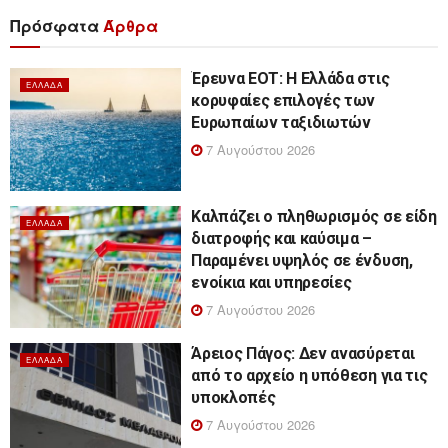
Πρόσφατα
Άρθρα
Έρευνα ΕΟΤ: Η Ελλάδα στις
ΕΛΛΆΔΑ
κορυφαίες επιλογές των
Ευρωπαίων ταξιδιωτών
7 Αυγούστου 2026
Καλπάζει ο πληθωρισμός σε είδη
ΕΛΛΆΔΑ
διατροφής και καύσιμα –
Παραμένει υψηλός σε ένδυση,
ενοίκια και υπηρεσίες
7 Αυγούστου 2026
Άρειος Πάγος: Δεν ανασύρεται
ΕΛΛΆΔΑ
από το αρχείο η υπόθεση για τις
υποκλοπές
7 Αυγούστου 2026