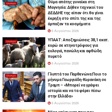
Θύμα απάτης γυναίκα στη
ΕΛΛΆΔΑ
Μαγνησία: Δήθεν τεχνικοί του
ΔΕΔΔΗΕ της είπαν ότι θα γίνει
έκρηξη στο σπίτι της και της
άρπαξαν τα κοσμήματα
6 Αυγούστου 2026
ΥΠΑΑΤ: Αποζημιώσεις 38,1 εκατ.
ΕΛΛΆΔΑ
ευρώ σε κτηνοτρόφους για
ευλογιά, πανώλη και αφθώδη
πυρετό
6 Αυγούστου 2026
Γλυπτά του Παρθενώνα:Ποιο το
ΕΛΛΆΔΑ
μήνυμα Γεωργιάδη-Κυρανάκη σε
Τραμπ – «Μπορεί να γράψει
ιστορία και να τα φέρει πίσω
στην Ελλάδα»
6 Αυγούστου 2026