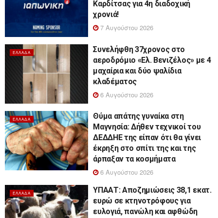
Καρδίτσας για 4η διαδοχική
χρονιά!
7 Αυγούστου 2026
Συνελήφθη 37χρονος στο
ΕΛΛΆΔΑ
αεροδρόμιο «Ελ. Βενιζέλος» με 4
μαχαίρια και δύο ψαλίδια
κλαδέματος
6 Αυγούστου 2026
Θύμα απάτης γυναίκα στη
ΕΛΛΆΔΑ
Μαγνησία: Δήθεν τεχνικοί του
ΔΕΔΔΗΕ της είπαν ότι θα γίνει
έκρηξη στο σπίτι της και της
άρπαξαν τα κοσμήματα
6 Αυγούστου 2026
ΥΠΑΑΤ: Αποζημιώσεις 38,1 εκατ.
ΕΛΛΆΔΑ
ευρώ σε κτηνοτρόφους για
ευλογιά, πανώλη και αφθώδη