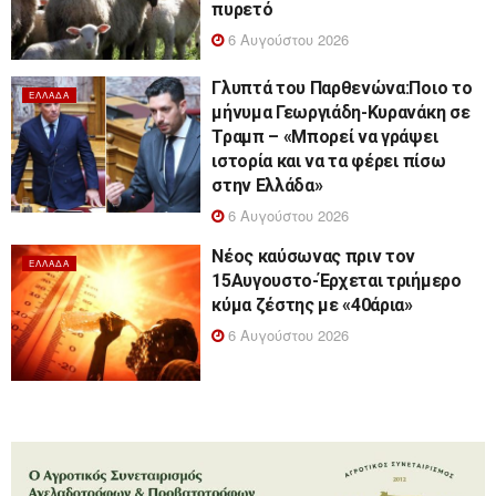
πυρετό
6 Αυγούστου 2026
Γλυπτά του Παρθενώνα:Ποιο το
ΕΛΛΆΔΑ
μήνυμα Γεωργιάδη-Κυρανάκη σε
Τραμπ – «Μπορεί να γράψει
ιστορία και να τα φέρει πίσω
στην Ελλάδα»
6 Αυγούστου 2026
Νέος καύσωνας πριν τον
ΕΛΛΆΔΑ
15Αυγουστο-Έρχεται τριήμερο
κύμα ζέστης με «40άρια»
6 Αυγούστου 2026