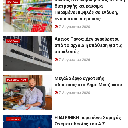
ΕΛΛΆΔΑ
διατροφής και καύσιμα –
Παραμένει υψηλός σε ένδυση,
ενοίκια και υπηρεσίες
7 Αυγούστου 2026
Άρειος Πάγος: Δεν ανασύρεται
ΕΛΛΆΔΑ
από το αρχείο η υπόθεση για τις
υποκλοπές
7 Αυγούστου 2026
Μεγάλο έργο αγροτικής
ΠΑΡΑΠΟΛΙΤΙΚΆ
οδοποιίας στο Δήμο Μουζακίου..
7 Αυγούστου 2026
Η ΙΑΠΩΝΙΚΗ παραμένει Χορηγός
ΔΙΆΦΟΡΑ
Ονοματοδοσίας του Α.Σ.