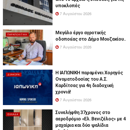
υποκλοπές
7 Αυγούστου 2026
Μεγάλο έργο αγροτικής
ΠΑΡΑΠΟΛΙΤΙΚΆ
οδοποιίας στο Δήμο Μουζακίου..
7 Αυγούστου 2026
Η ΙΑΠΩΝΙΚΗ παραμένει Χορηγός
ΔΙΆΦΟΡΑ
Ονοματοδοσίας του Α.Σ.
Καρδίτσας για 4η διαδοχική
χρονιά!
7 Αυγούστου 2026
Συνελήφθη 37χρονος στο
ΕΛΛΆΔΑ
αεροδρόμιο «Ελ. Βενιζέλος» με 4
μαχαίρια και δύο ψαλίδια