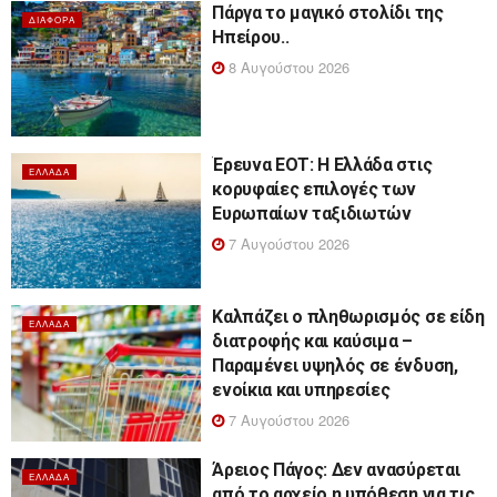
Πάργα το μαγικό στολίδι της
ΔΙΆΦΟΡΑ
Ηπείρου..
8 Αυγούστου 2026
Έρευνα ΕΟΤ: Η Ελλάδα στις
ΕΛΛΆΔΑ
κορυφαίες επιλογές των
Ευρωπαίων ταξιδιωτών
7 Αυγούστου 2026
Καλπάζει ο πληθωρισμός σε είδη
ΕΛΛΆΔΑ
διατροφής και καύσιμα –
Παραμένει υψηλός σε ένδυση,
ενοίκια και υπηρεσίες
7 Αυγούστου 2026
Άρειος Πάγος: Δεν ανασύρεται
ΕΛΛΆΔΑ
από το αρχείο η υπόθεση για τις