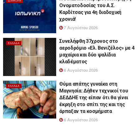
ΔΙΆΦΟΡΑ
Ονοματοδοσίας του Α.Σ.
Καρδίτσας για 4η διαδοχική
χρονιά!
7 Αυγούστου 2026
Συνελήφθη 37χρονος στο
ΕΛΛΆΔΑ
αεροδρόμιο «Ελ. Βενιζέλος» με 4
μαχαίρια και δύο ψαλίδια
κλαδέματος
6 Αυγούστου 2026
Θύμα απάτης γυναίκα στη
ΕΛΛΆΔΑ
Μαγνησία: Δήθεν τεχνικοί του
ΔΕΔΔΗΕ της είπαν ότι θα γίνει
έκρηξη στο σπίτι της και της
άρπαξαν τα κοσμήματα
6 Αυγούστου 2026