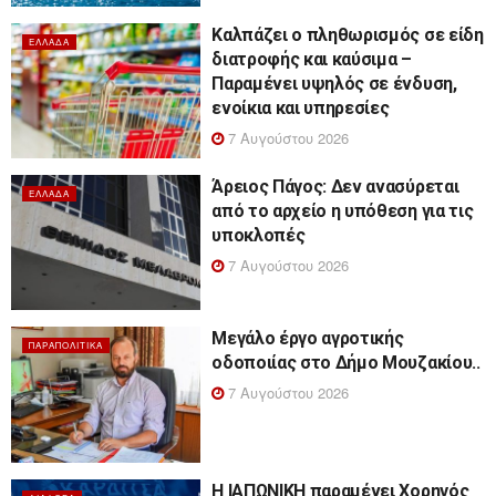
Καλπάζει ο πληθωρισμός σε είδη
ΕΛΛΆΔΑ
διατροφής και καύσιμα –
Παραμένει υψηλός σε ένδυση,
ενοίκια και υπηρεσίες
7 Αυγούστου 2026
Άρειος Πάγος: Δεν ανασύρεται
ΕΛΛΆΔΑ
από το αρχείο η υπόθεση για τις
υποκλοπές
7 Αυγούστου 2026
Μεγάλο έργο αγροτικής
ΠΑΡΑΠΟΛΙΤΙΚΆ
οδοποιίας στο Δήμο Μουζακίου..
7 Αυγούστου 2026
Η ΙΑΠΩΝΙΚΗ παραμένει Χορηγός