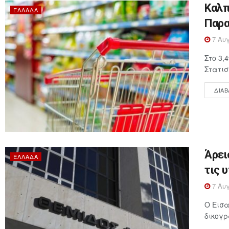
Καλπ
ΕΛΛΆΔΑ
Παρα
7 Αυγ
Στο 3,
Στατισ
ΔΙΑΒ
Άρει
ΕΛΛΆΔΑ
τις 
7 Αυγ
Ο Εισα
δικογρ