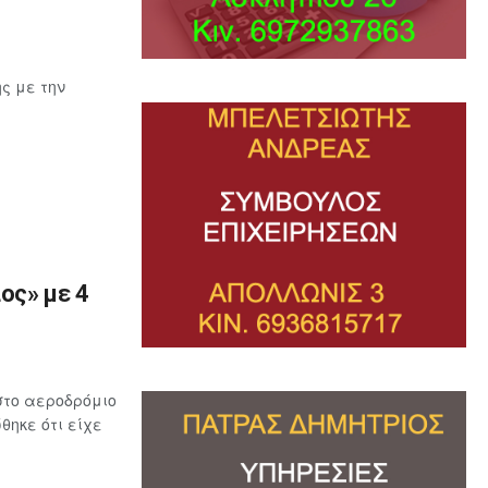
ς με την
ος» με 4
στο αεροδρόμιο
ηκε ότι είχε