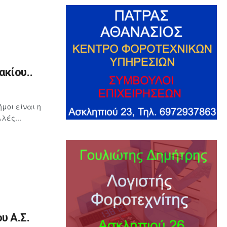
κίου..
μοι είναι η
λές...
υ Α.Σ.