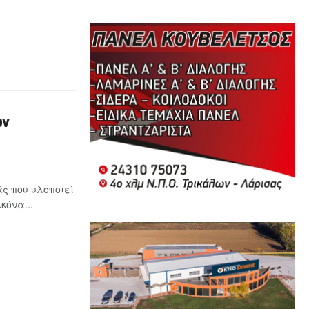
ων
ς που υλοποιεί
κόνα...