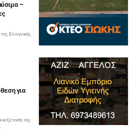
αύσιμα –
ες
 της Ελληνικής
όθεση για
ανεξέταση της
.