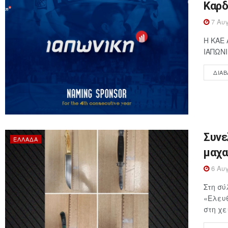
Καρδ
7 Αυγ
Η ΚΑΕ 
ΙΑΠΩΝΙ
ΔΙΑΒ
Συνε
ΕΛΛΆΔΑ
μαχα
6 Αυγ
Στη σύ
«Ελευθ
στη χε