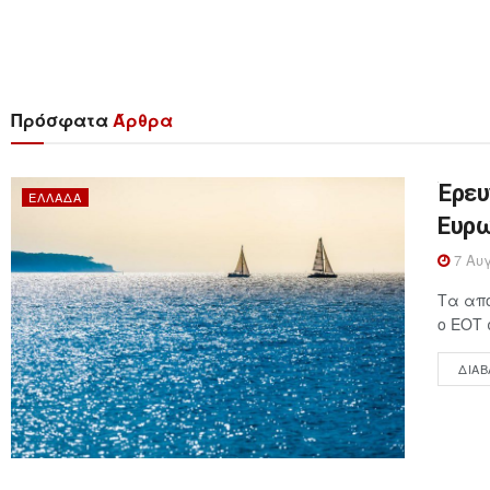
Πρόσφατα
Άρθρα
Έρευ
ΕΛΛΆΔΑ
Ευρω
7 Αυγ
Τα απο
ο ΕΟΤ 
ΔΙΑΒ