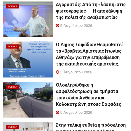
Αγοραστός: Από τη «λάσπη»στις
ΤΟΠΙΚΆ
φωτογραφίες- Η αποκάλυψη
της πολιτικής αναξιοπιστίας
5 Αυγούστου 2026
Ο Δήμος Σοφάδων θεσμοθετεί
ΤΟΠΙΚΆ
τα «Βραβεία Αριστείας Ιτωνίας
Αθηνάς» για την επιβράβευση
της εκπαιδευτικής αριστείας.
5 Αυγούστου 2026
Ολοκληρώθηκε η
ΤΟΠΙΚΆ
ασφαλτόστρωση σε τμήματα
των οδών Ανθέων και
Κολοκοτρώνη στους Σοφάδες
5 Αυγούστου 2026
Στην τελική ευθεία η πρόσκληση
ΤΟΠΙΚΆ