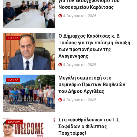
για τον εκσυγχρονισμό του
Νοσοκομείου Καρδίτσας
4 Αυγούστου 2026
Ο Δήμαρχος Καρδίτσας κ. Β.
ΤΟΠΙΚΆ
Τσιάκος για την επίσημη έναρξη
των προπονήσεων της
Αναγέννησης
4 Αυγούστου 2026
Μεγάλη συμμετοχή στο
ΤΟΠΙΚΆ
σεμινάριο Πρώτων Βοηθειών
του Δήμου Αργιθέας
4 Αυγούστου 2026
Στα «ερυθρόλευκα» του Γ.Σ.
ΔΙΆΦΟΡΑ
Σοφάδων ο Φίλιππος
Τσαχτσίρας!