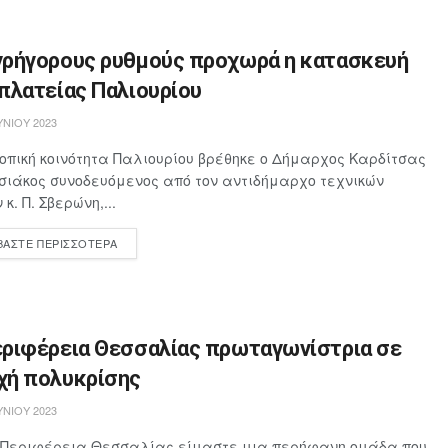
γρήγορους ρυθμούς προχωρά η κατασκευή
πλατείας Παλιουρίου
ΥΝΊΟΥ 2023
τοπική κοινότητα Παλιουρίου βρέθηκε ο Δήμαρχος Καρδίτσας
 Τσιάκος συνοδευόμενος από τον αντιδήμαρχο τεχνικών
κ. Π. Σβερώνη,...
ΒΆΣΤΕ ΠΕΡΙΣΣΌΤΕΡΑ
εριφέρεια Θεσσαλίας πρωταγωνίστρια σε
χή πολυκρίσης
ΥΝΊΟΥ 2023
 Περιφέρεια Θεσσαλίας είμαστε μια περήφανη ομάδα που