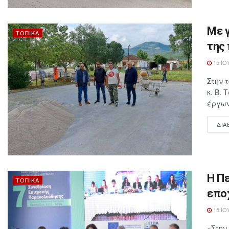
Με 
ΤΟΠΙΚΆ
της 
15 ΙΟ
Στην 
κ. Β.
έργων 
ΔΙΑ
Η Π
ΤΟΠΙΚΆ
επο
15 ΙΟ
«Στην