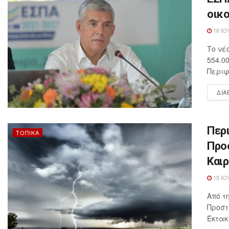
οικ
16 ΙΟ
Το νέ
554.0
Περιφ
ΔΙΑ
Περ
ΤΟΠΙΚΆ
Προ
Καιρ
15 ΙΟ
Από τ
Προστ
Έκτακ