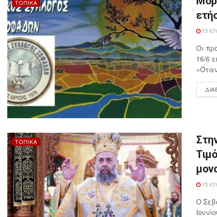
Μορ
ΤΟΠΙΚΆ
ετήσ
15 ΙΟ
Οι πρ
16/6 
«Όταν
ΔΙΑ
Στη
ΤΟΠΙΚΆ
Τιμό
μον
15 ΙΟ
Ο Σεβ
Ιουνί