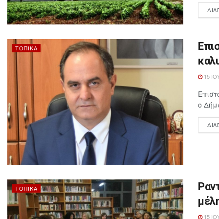
ΔΙΑ
Επισ
ΤΟΠΙΚΆ
καλυ
15 ΙΟ
Επιστ
ο Δήμ
ΔΙΑ
Ραν
ΤΟΠΙΚΆ
μέλ
15 ΙΟ