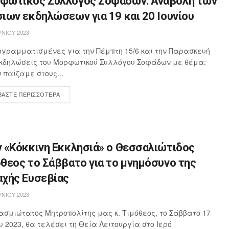
φωτικός Σύλλογος Σοφάδων: Αναβολή των
ιων εκδηλώσεων για 19 και 20 Ιουνίου
ΥΝΊΟΥ 2023
ογραμματισμένες για την Πέμπτη 15/6 και την Παρασκευή
εκδηλώσεις του Μορφωτικού Συλλόγου Σοφάδων με θέμα:
 παίζαμε στους...
ΒΆΣΤΕ ΠΕΡΙΣΣΌΤΕΡΑ
ν «Κόκκινη Εκκλησιά» ο Θεσσαλιώτιδος
θεος το Σάββατο για το μνημόσυνο της
αχής Ευσεβίας
ΥΝΊΟΥ 2023
ασμιώτατος Μητροπολίτης μας κ. Τιμόθεος, το Σάββατο 17
ου 2023, θα τελέσει τη Θεία Λειτουργία στο Ιερό