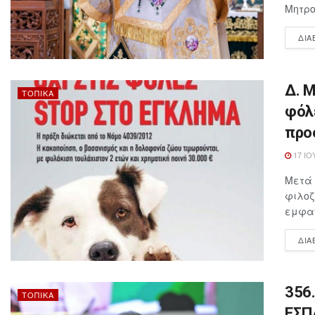
Μητρο
ΔΙΑ
Δ. Μ
ΤΟΠΙΚΆ
φόλ
προ
17 ΙΟ
Μετά 
φιλοζ
εμφαν
ΔΙΑ
356.
ΤΟΠΙΚΆ
ΕΣΠ