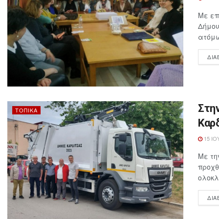
Με επ
Δήμου
ατόμω
ΔΙΑ
Στη
ΤΟΠΙΚΆ
Καρ
15 ΙΟ
Με τη
προχθ
ολοκλ
ΔΙΑ