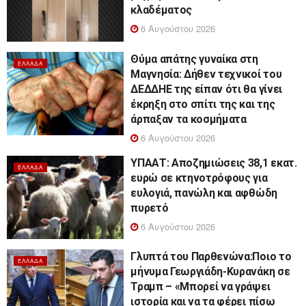
κλαδέματος
6 Αυγούστου 2026
Θύμα απάτης γυναίκα στη
ΕΛΛΆΔΑ
Μαγνησία: Δήθεν τεχνικοί του
ΔΕΔΔΗΕ της είπαν ότι θα γίνει
έκρηξη στο σπίτι της και της
άρπαξαν τα κοσμήματα
6 Αυγούστου 2026
ΥΠΑΑΤ: Αποζημιώσεις 38,1 εκατ.
ΕΛΛΆΔΑ
ευρώ σε κτηνοτρόφους για
ευλογιά, πανώλη και αφθώδη
πυρετό
6 Αυγούστου 2026
Γλυπτά του Παρθενώνα:Ποιο το
ΕΛΛΆΔΑ
μήνυμα Γεωργιάδη-Κυρανάκη σε
Τραμπ – «Μπορεί να γράψει
ιστορία και να τα φέρει πίσω