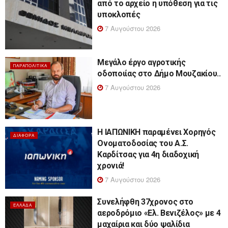
από το αρχείο η υπόθεση για τις
υποκλοπές
7 Αυγούστου 2026
Μεγάλο έργο αγροτικής
ΠΑΡΑΠΟΛΙΤΙΚΆ
οδοποιίας στο Δήμο Μουζακίου..
7 Αυγούστου 2026
Η ΙΑΠΩΝΙΚΗ παραμένει Χορηγός
ΔΙΆΦΟΡΑ
Ονοματοδοσίας του Α.Σ.
Καρδίτσας για 4η διαδοχική
χρονιά!
7 Αυγούστου 2026
Συνελήφθη 37χρονος στο
ΕΛΛΆΔΑ
αεροδρόμιο «Ελ. Βενιζέλος» με 4
μαχαίρια και δύο ψαλίδια