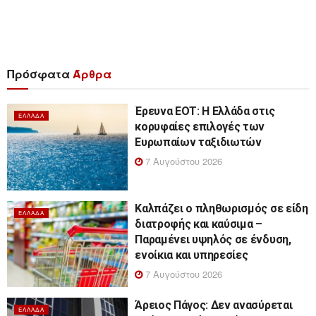
Πρόσφατα
Άρθρα
Έρευνα ΕΟΤ: Η Ελλάδα στις
ΕΛΛΆΔΑ
κορυφαίες επιλογές των
Ευρωπαίων ταξιδιωτών
7 Αυγούστου 2026
Καλπάζει ο πληθωρισμός σε είδη
ΕΛΛΆΔΑ
διατροφής και καύσιμα –
Παραμένει υψηλός σε ένδυση,
ενοίκια και υπηρεσίες
7 Αυγούστου 2026
Άρειος Πάγος: Δεν ανασύρεται
ΕΛΛΆΔΑ