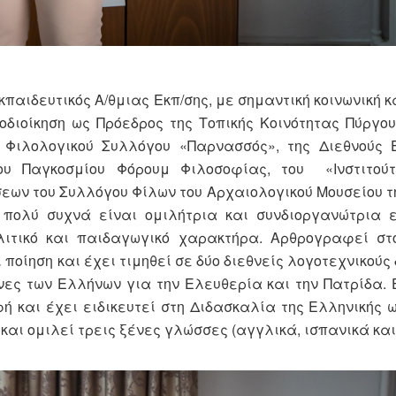
εκπαιδευτικός Α/θμιας Εκπ/σης, με σημαντική κοινωνική 
οδιοίκηση ως Πρόεδρος της Τοπικής Κοινότητας Πύργου
 Φιλολογικού Συλλόγου «Παρνασσός», της Διεθνούς Ε
υ Παγκοσμίου Φόρουμ Φιλοσοφίας, του «Ινστιτούτο
εων του Συλλόγου Φίλων του Αρχαιολογικού Μουσείου τ
 πολύ συχνά είναι ομιλήτρια και συνδιοργανώτρια 
ολιτικό και παιδαγωγικό χαρακτήρα. Αρθρογραφεί στ
 ποίηση και έχει τιμηθεί σε δύο διεθνείς λογοτεχνικού
νες των Ελλήνων για την Ελευθερία και την Πατρίδα. 
 και έχει ειδικευτεί στη Διδασκαλία της Ελληνικής ω
αι ομιλεί τρεις ξένες γλώσσες (αγγλικά, ισπανικά και