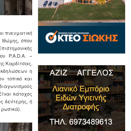
και πνευματική
 Ιθώμης, όπου
πιστημονικής
υ P.A.D.A. –
ης Καρδίτσας.
εκδηλώσεων η
ον τοπικό και
ς διαγωνισμούς
Είναι κάτοχος
ς δεύτερης, ή
 ρωσικά).