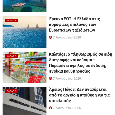
Έρευνα ΕΟΤ: Η Ελλάδα στις
ΕΛΛΆΔΑ
κορυφαίες επιλογές των
Ευρωπαίων ταξιδιωτών
7 Αυγούστου 2026
Καλπάζει ο πληθωρισμός σε είδη
ΕΛΛΆΔΑ
διατροφής και καύσιμα –
Παραμένει υψηλός σε ένδυση,
ενοίκια και υπηρεσίες
7 Αυγούστου 2026
Άρειος Πάγος: Δεν ανασύρεται
ΕΛΛΆΔΑ
από το αρχείο η υπόθεση για τις
υποκλοπές
7 Αυγούστου 2026