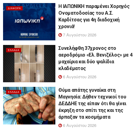
Η ΙΑΠΩΝΙΚΗ παραμένει Χορηγός
ΔΙΆΦΟΡΑ
Ονοματοδοσίας του Α.Σ.
Καρδίτσας για 4η διαδοχική
χρονιά!
7 Αυγούστου 2026
Συνελήφθη 37χρονος στο
ΕΛΛΆΔΑ
αεροδρόμιο «Ελ. Βενιζέλος» με 4
μαχαίρια και δύο ψαλίδια
κλαδέματος
6 Αυγούστου 2026
Θύμα απάτης γυναίκα στη
ΕΛΛΆΔΑ
Μαγνησία: Δήθεν τεχνικοί του
ΔΕΔΔΗΕ της είπαν ότι θα γίνει
έκρηξη στο σπίτι της και της
άρπαξαν τα κοσμήματα
6 Αυγούστου 2026