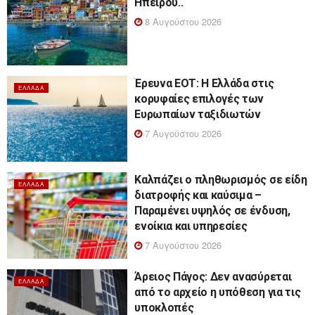
Ηπείρου..
8 Αυγούστου 2026
Έρευνα ΕΟΤ: Η Ελλάδα στις
ΕΛΛΆΔΑ
κορυφαίες επιλογές των
Ευρωπαίων ταξιδιωτών
7 Αυγούστου 2026
Καλπάζει ο πληθωρισμός σε είδη
ΕΛΛΆΔΑ
διατροφής και καύσιμα –
Παραμένει υψηλός σε ένδυση,
ενοίκια και υπηρεσίες
7 Αυγούστου 2026
Άρειος Πάγος: Δεν ανασύρεται
ΕΛΛΆΔΑ
από το αρχείο η υπόθεση για τις
υποκλοπές