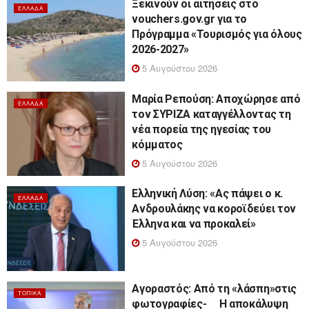
Ξεκινούν οι αιτήσεις στο
ΕΛΛΆΔΑ
vouchers.gov.gr για το
Πρόγραμμα «Τουρισμός για όλους
2026-2027»
5 Αυγούστου 2026
Μαρία Ρεπούση: Αποχώρησε από
ΕΛΛΆΔΑ
τον ΣΥΡΙΖΑ καταγγέλλοντας τη
νέα πορεία της ηγεσίας του
κόμματος
5 Αυγούστου 2026
Ελληνική Λύση: «Ας πάψει ο κ.
ΕΛΛΆΔΑ
Ανδρουλάκης να κοροϊδεύει τον
Έλληνα και να προκαλεί»
5 Αυγούστου 2026
Αγοραστός: Από τη «λάσπη»στις
ΤΟΠΙΚΆ
φωτογραφίες- Η αποκάλυψη