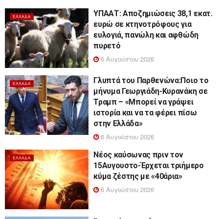
ΥΠΑΑΤ: Αποζημιώσεις 38,1 εκατ.
ΕΛΛΆΔΑ
ευρώ σε κτηνοτρόφους για
ευλογιά, πανώλη και αφθώδη
πυρετό
6 Αυγούστου 2026
Γλυπτά του Παρθενώνα:Ποιο το
ΕΛΛΆΔΑ
μήνυμα Γεωργιάδη-Κυρανάκη σε
Τραμπ – «Μπορεί να γράψει
ιστορία και να τα φέρει πίσω
στην Ελλάδα»
6 Αυγούστου 2026
Νέος καύσωνας πριν τον
ΕΛΛΆΔΑ
15Αυγουστο-Έρχεται τριήμερο
κύμα ζέστης με «40άρια»
6 Αυγούστου 2026