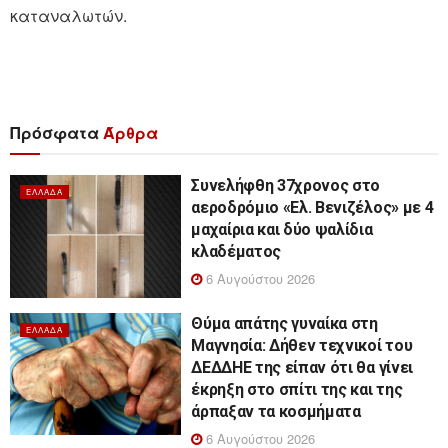
καταναλωτών.
Πρόσφατα
Άρθρα
Συνελήφθη 37χρονος στο
ΕΛΛΆΔΑ
αεροδρόμιο «Ελ. Βενιζέλος» με 4
μαχαίρια και δύο ψαλίδια
κλαδέματος
6 Αυγούστου 2026
Θύμα απάτης γυναίκα στη
ΕΛΛΆΔΑ
Μαγνησία: Δήθεν τεχνικοί του
ΔΕΔΔΗΕ της είπαν ότι θα γίνει
έκρηξη στο σπίτι της και της
άρπαξαν τα κοσμήματα
6 Αυγούστου 2026