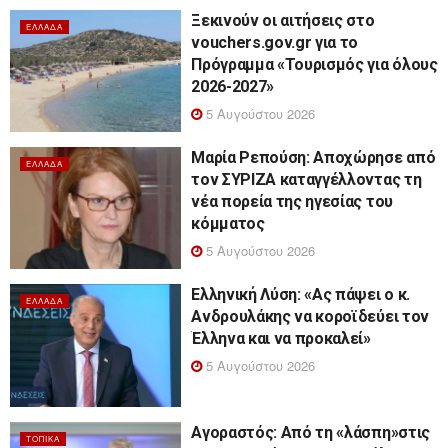
Ξεκινούν οι αιτήσεις στο
ΕΛΛΆΔΑ
vouchers.gov.gr για το
Πρόγραμμα «Τουρισμός για όλους
2026-2027»
5 Αυγούστου 2026
Μαρία Ρεπούση: Αποχώρησε από
ΕΛΛΆΔΑ
τον ΣΥΡΙΖΑ καταγγέλλοντας τη
νέα πορεία της ηγεσίας του
κόμματος
5 Αυγούστου 2026
Ελληνική Λύση: «Ας πάψει ο κ.
ΕΛΛΆΔΑ
Ανδρουλάκης να κοροϊδεύει τον
Έλληνα και να προκαλεί»
5 Αυγούστου 2026
Αγοραστός: Από τη «λάσπη»στις
ΤΟΠΙΚΆ