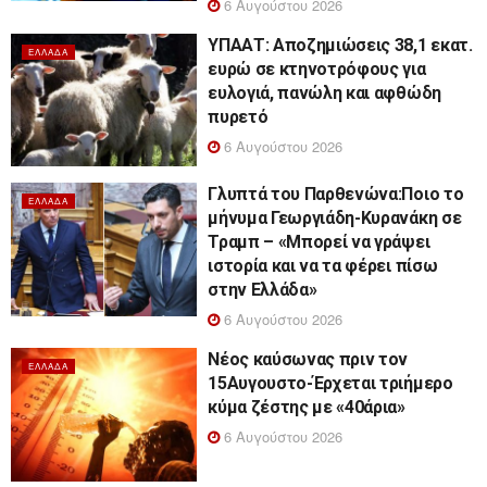
6 Αυγούστου 2026
ΥΠΑΑΤ: Αποζημιώσεις 38,1 εκατ.
ΕΛΛΆΔΑ
ευρώ σε κτηνοτρόφους για
ευλογιά, πανώλη και αφθώδη
πυρετό
6 Αυγούστου 2026
Γλυπτά του Παρθενώνα:Ποιο το
ΕΛΛΆΔΑ
μήνυμα Γεωργιάδη-Κυρανάκη σε
Τραμπ – «Μπορεί να γράψει
ιστορία και να τα φέρει πίσω
στην Ελλάδα»
6 Αυγούστου 2026
Νέος καύσωνας πριν τον
ΕΛΛΆΔΑ
15Αυγουστο-Έρχεται τριήμερο
κύμα ζέστης με «40άρια»
6 Αυγούστου 2026