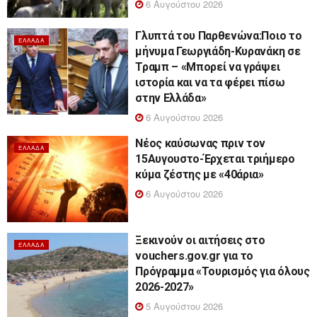
6 Αυγούστου 2026
Γλυπτά του Παρθενώνα:Ποιο το
ΕΛΛΆΔΑ
μήνυμα Γεωργιάδη-Κυρανάκη σε
Τραμπ – «Μπορεί να γράψει
ιστορία και να τα φέρει πίσω
στην Ελλάδα»
6 Αυγούστου 2026
Νέος καύσωνας πριν τον
ΕΛΛΆΔΑ
15Αυγουστο-Έρχεται τριήμερο
κύμα ζέστης με «40άρια»
6 Αυγούστου 2026
Ξεκινούν οι αιτήσεις στο
ΕΛΛΆΔΑ
vouchers.gov.gr για το
Πρόγραμμα «Τουρισμός για όλους
2026-2027»
5 Αυγούστου 2026