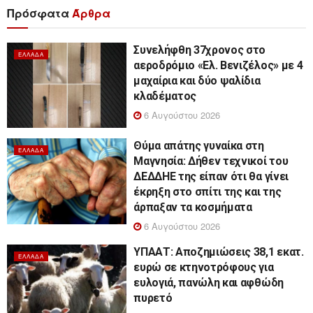
Πρόσφατα
Άρθρα
Συνελήφθη 37χρονος στο
ΕΛΛΆΔΑ
αεροδρόμιο «Ελ. Βενιζέλος» με 4
μαχαίρια και δύο ψαλίδια
κλαδέματος
6 Αυγούστου 2026
Θύμα απάτης γυναίκα στη
ΕΛΛΆΔΑ
Μαγνησία: Δήθεν τεχνικοί του
ΔΕΔΔΗΕ της είπαν ότι θα γίνει
έκρηξη στο σπίτι της και της
άρπαξαν τα κοσμήματα
6 Αυγούστου 2026
ΥΠΑΑΤ: Αποζημιώσεις 38,1 εκατ.
ΕΛΛΆΔΑ
ευρώ σε κτηνοτρόφους για
ευλογιά, πανώλη και αφθώδη
πυρετό