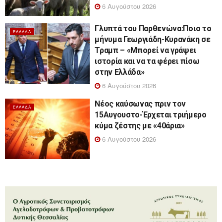
6 Αυγούστου 2026
Γλυπτά του Παρθενώνα:Ποιο το
ΕΛΛΆΔΑ
μήνυμα Γεωργιάδη-Κυρανάκη σε
Τραμπ – «Μπορεί να γράψει
ιστορία και να τα φέρει πίσω
στην Ελλάδα»
6 Αυγούστου 2026
Νέος καύσωνας πριν τον
ΕΛΛΆΔΑ
15Αυγουστο-Έρχεται τριήμερο
κύμα ζέστης με «40άρια»
6 Αυγούστου 2026