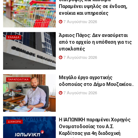
Παραμένει υψηλός σε ένδυση,
ενοίκια και υπηρεσίες
7 Αυγούστου 2026
Άρειος Πάγος: Δεν ανασύρεται
ΕΛΛΆΔΑ
από το αρχείο η υπόθεση για τις
υποκλοπές
7 Αυγούστου 2026
Μεγάλο έργο αγροτικής
ΠΑΡΑΠΟΛΙΤΙΚΆ
οδοποιίας στο Δήμο Μουζακίου..
7 Αυγούστου 2026
Η ΙΑΠΩΝΙΚΗ παραμένει Χορηγός
ΔΙΆΦΟΡΑ
Ονοματοδοσίας του Α.Σ.
Καρδίτσας για 4η διαδοχική