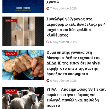
χρονιά!
7 Αυγούστου 2026
Συνελήφθη 37χρονος στο
ΕΛΛΆΔΑ
αεροδρόμιο «Ελ. Βενιζέλος» με 4
μαχαίρια και δύο ψαλίδια
κλαδέματος
6 Αυγούστου 2026
Θύμα απάτης γυναίκα στη
ΕΛΛΆΔΑ
Μαγνησία: Δήθεν τεχνικοί του
ΔΕΔΔΗΕ της είπαν ότι θα γίνει
έκρηξη στο σπίτι της και της
άρπαξαν τα κοσμήματα
6 Αυγούστου 2026
ΥΠΑΑΤ: Αποζημιώσεις 38,1 εκατ.
ΕΛΛΆΔΑ
ευρώ σε κτηνοτρόφους για
ευλογιά, πανώλη και αφθώδη
πυρετό