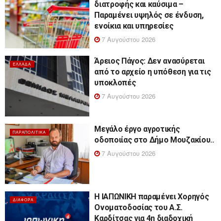
διατροφής και καύσιμα –
Παραμένει υψηλός σε ένδυση,
ενοίκια και υπηρεσίες
7 Αυγούστου 2026
Άρειος Πάγος: Δεν ανασύρεται
ΕΛΛΆΔΑ
από το αρχείο η υπόθεση για τις
υποκλοπές
7 Αυγούστου 2026
Μεγάλο έργο αγροτικής
ΠΑΡΑΠΟΛΙΤΙΚΆ
οδοποιίας στο Δήμο Μουζακίου..
7 Αυγούστου 2026
Η ΙΑΠΩΝΙΚΗ παραμένει Χορηγός
ΔΙΆΦΟΡΑ
Ονοματοδοσίας του Α.Σ.
Καρδίτσας για 4η διαδοχική