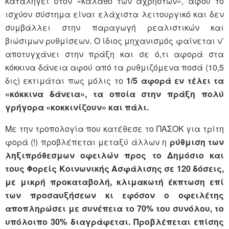
καταλήγει στον «κάλαθο των αχρήστων», αφού το
ισχύον σύστημα είναι ελάχιστα λειτουργικό και δεν
συμβάλλει στην παραγωγή ρεαλιστικών και
βιώσιμων ρυθμίσεων. Ο ίδιος μηχανισμός φαίνεται ν’
αποτυγχάνει στην πράξη και σε ό,τι αφορά στα
κόκκινα δάνεια αφού από τα ρυθμιζόμενα ποσά (10,5
δις) εκτιμάται πως μόλις το
1/5 αφορά εν τέλει τα
«κόκκινα δάνεια», τα οποία στην πράξη πολύ
γρήγορα «κοκκινίζουν» και πάλι.
Με την τροπολογία που κατέθεσε το ΠΑΣΟΚ για τρίτη
φορά (!) προβλέπεται μεταξύ άλλων η
ρύθμιση των
ληξιπρόθεσμων οφειλών προς το Δημόσιο και
τους Φορείς Κοινωνικής Ασφάλισης σε 120 δόσεις,
με μικρή προκαταβολή, κλιμακωτή
έκπτωση επί
των προσαυξήσεων κι
εφόσον ο οφειλέτης
αποπληρώσει με συνέπεια το 70% του συνόλου, το
υπόλοιπο 30% διαγράφεται. Προβλέπεται επίσης