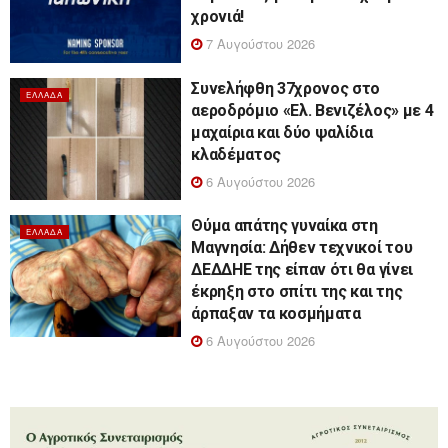
χρονιά!
7 Αυγούστου 2026
Συνελήφθη 37χρονος στο
ΕΛΛΆΔΑ
αεροδρόμιο «Ελ. Βενιζέλος» με 4
μαχαίρια και δύο ψαλίδια
κλαδέματος
6 Αυγούστου 2026
Θύμα απάτης γυναίκα στη
ΕΛΛΆΔΑ
Μαγνησία: Δήθεν τεχνικοί του
ΔΕΔΔΗΕ της είπαν ότι θα γίνει
έκρηξη στο σπίτι της και της
άρπαξαν τα κοσμήματα
6 Αυγούστου 2026