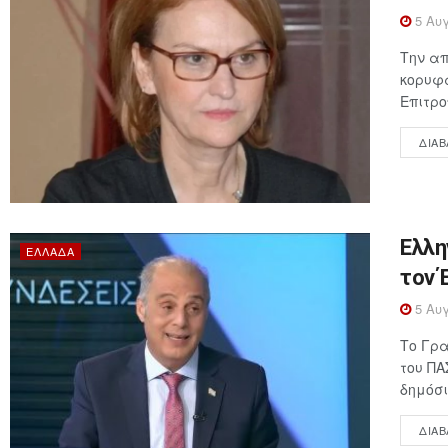
5 Αυγ
Την απ
κορυφα
Επιτρο
ΔΙΑΒ
Ελλη
ΕΛΛΆΔΑ
τον 
5 Αυγ
Το Γρα
του ΠΑ
δημόσι
ΔΙΑΒ