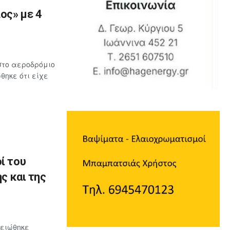
ος» με 4
στο αεροδρόμιο
ηκε ότι είχε
ί του
ς και της
μειώθηκε