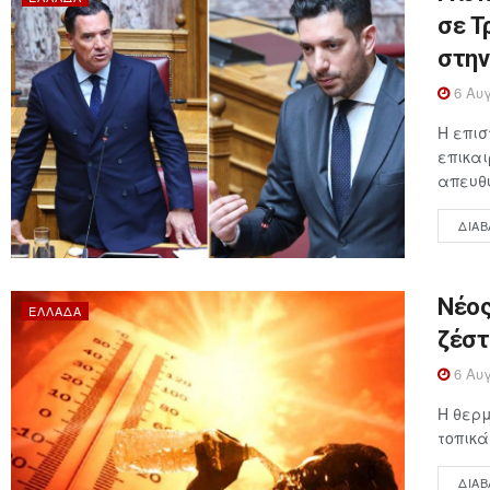
σε Τ
στην
6 Αυγ
Η επι
επικαι
απευθύ
ΔΙΑΒ
Νέος
ΕΛΛΆΔΑ
ζέστ
6 Αυγ
Η θερμ
τοπικά
ΔΙΑΒ