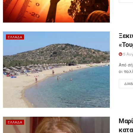
Ξεκι
ΕΛΛΆΔΑ
«Του
5 Αυγ
Από σή
οι πολ
ΔΙΑΒ
Μαρί
ΕΛΛΆΔΑ
κατα