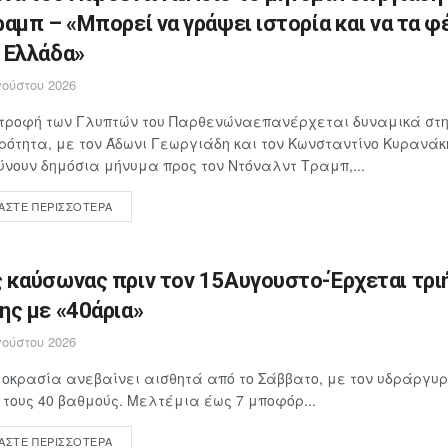
ραμπ – «Μπορεί να γράψει ιστορία και να τα φ
 Ελλάδα»
ούστου 2026
στροφή των Γλυπτών του Παρθενώναεπανέρχεται δυναμικά στη
ρότητα, με τον Άδωνι Γεωργιάδη και τον Κωνσταντίνο Κυρανάκ
νουν δημόσια μήνυμα προς τον Ντόναλντ Τραμπ,...
ΆΣΤΕ ΠΕΡΙΣΣΌΤΕΡΑ
 καύσωνας πριν τον 15Αυγουστο-Έρχεται τρι
ης με «40άρια»
ούστου 2026
οκρασία ανεβαίνει αισθητά από το Σάββατο, με τον υδράργυρ
 τους 40 βαθμούς. Μελτέμια έως 7 μποφόρ...
ΆΣΤΕ ΠΕΡΙΣΣΌΤΕΡΑ