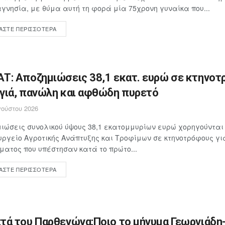
γνησία, με θύμα αυτή τη φορά μία 75χρονη γυναίκα που...
ΆΣΤΕ ΠΕΡΙΣΣΌΤΕΡΑ
Τ: Αποζημιώσεις 38,1 εκατ. ευρώ σε κτηνοτ
γιά, πανώλη και αφθώδη πυρετό
ούστου 2026
ιώσεις συνολικού ύψους 38,1 εκατομμυρίων ευρώ χορηγούνται
υργείο Αγροτικής Ανάπτυξης και Τροφίμων σε κτηνοτρόφους γ
ματος που υπέστησαν κατά το πρώτο...
ΆΣΤΕ ΠΕΡΙΣΣΌΤΕΡΑ
τά του Παρθενώνα:Ποιο το μήνυμα Γεωργιάδη