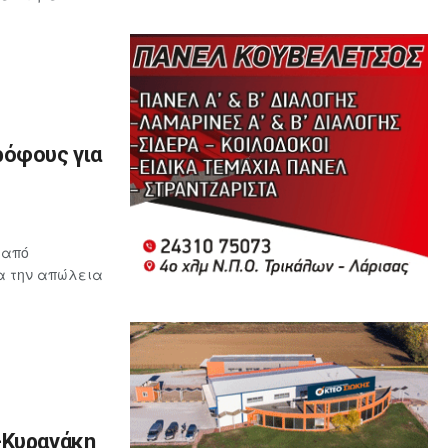
ρόφους για
 από
ια την απώλεια
-Κυρανάκη