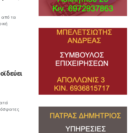
 από τα
ρική
ροϊδεύει
κατά
πρόσφατες