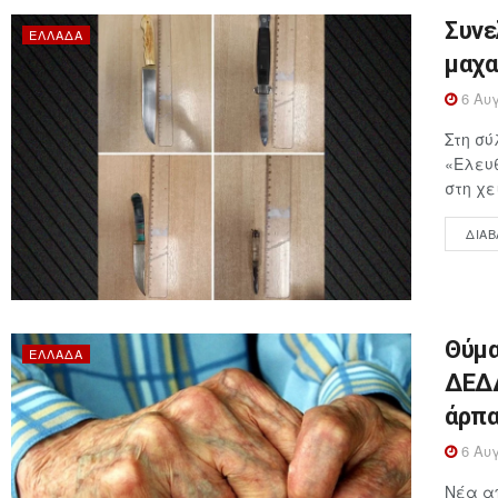
Συνε
ΕΛΛΆΔΑ
μαχα
6 Αυγ
Στη σύ
«Ελευθ
στη χε
ΔΙΑΒ
Θύμα
ΕΛΛΆΔΑ
ΔΕΔΔ
άρπα
6 Αυγ
Νέα απ