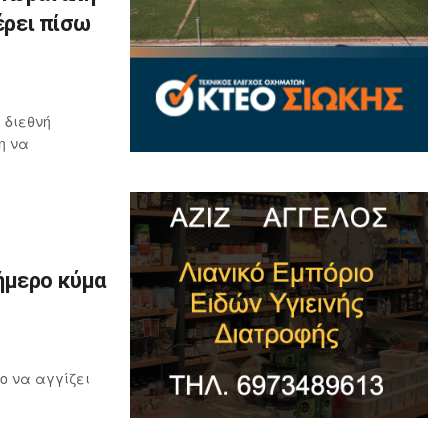
έρει πίσω
 διεθνή
η να
ήμερο κύμα
ο να αγγίζει