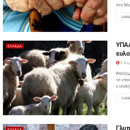
στη Μα
ΔΙΑΒ
ΥΠΑΑ
ΕΛΛΆΔΑ
ευλο
6 Αυγ
Αποζημ
το υπο
εισοδή
ΔΙΑΒ
Γλυπ
ΕΛΛΆΔΑ