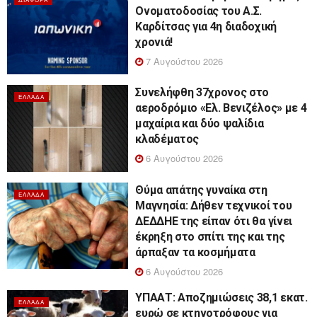
Ονοματοδοσίας του Α.Σ.
Καρδίτσας για 4η διαδοχική
χρονιά!
7 Αυγούστου 2026
Συνελήφθη 37χρονος στο
ΕΛΛΆΔΑ
αεροδρόμιο «Ελ. Βενιζέλος» με 4
μαχαίρια και δύο ψαλίδια
κλαδέματος
6 Αυγούστου 2026
Θύμα απάτης γυναίκα στη
ΕΛΛΆΔΑ
Μαγνησία: Δήθεν τεχνικοί του
ΔΕΔΔΗΕ της είπαν ότι θα γίνει
έκρηξη στο σπίτι της και της
άρπαξαν τα κοσμήματα
6 Αυγούστου 2026
ΥΠΑΑΤ: Αποζημιώσεις 38,1 εκατ.
ΕΛΛΆΔΑ
ευρώ σε κτηνοτρόφους για