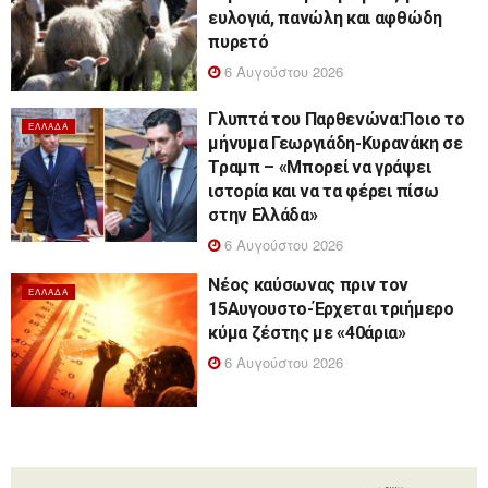
ευλογιά, πανώλη και αφθώδη
πυρετό
6 Αυγούστου 2026
Γλυπτά του Παρθενώνα:Ποιο το
ΕΛΛΆΔΑ
μήνυμα Γεωργιάδη-Κυρανάκη σε
Τραμπ – «Μπορεί να γράψει
ιστορία και να τα φέρει πίσω
στην Ελλάδα»
6 Αυγούστου 2026
Νέος καύσωνας πριν τον
ΕΛΛΆΔΑ
15Αυγουστο-Έρχεται τριήμερο
κύμα ζέστης με «40άρια»
6 Αυγούστου 2026