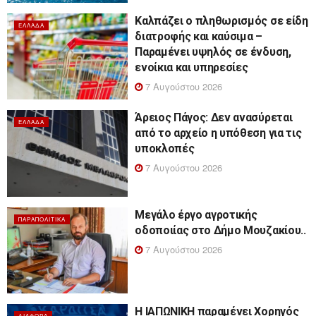
Καλπάζει ο πληθωρισμός σε είδη
ΕΛΛΆΔΑ
διατροφής και καύσιμα –
Παραμένει υψηλός σε ένδυση,
ενοίκια και υπηρεσίες
7 Αυγούστου 2026
Άρειος Πάγος: Δεν ανασύρεται
ΕΛΛΆΔΑ
από το αρχείο η υπόθεση για τις
υποκλοπές
7 Αυγούστου 2026
Μεγάλο έργο αγροτικής
ΠΑΡΑΠΟΛΙΤΙΚΆ
οδοποιίας στο Δήμο Μουζακίου..
7 Αυγούστου 2026
Η ΙΑΠΩΝΙΚΗ παραμένει Χορηγός
ΔΙΆΦΟΡΑ