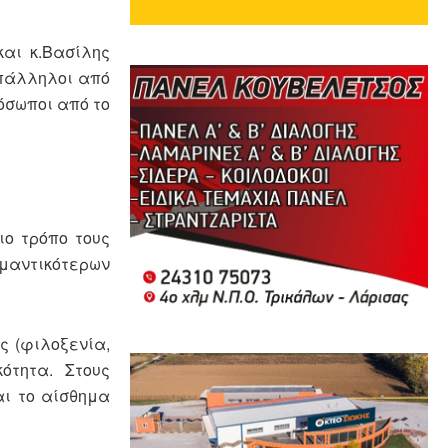
και κ.Βασίλης
υπάλληλοι από
όσωποι από το
ιο τρόπο τους
μαντικότερων
ς (φιλοξενία,
ότητα. Στους
αι το αίσθημα