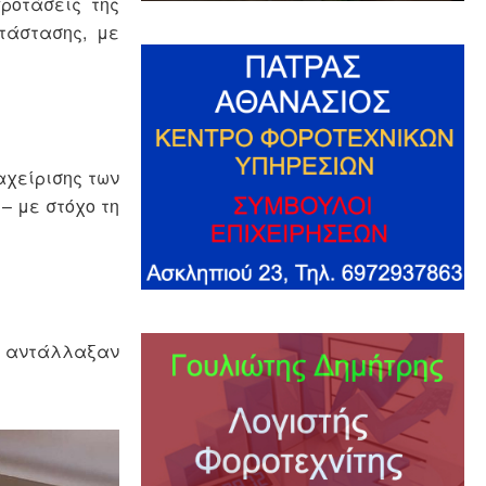
ροτάσεις της
τάστασης, με
αχείρισης των
– με στόχο τη
ση αντάλλαξαν