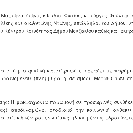
Μαριάνα Ζιάκα, κ.Ιουλία Φωτίου, κ.Γιώργος Φούντας 
ίκης και ο κ.Αντώνης Ντάνης, υπάλληλοι του Δήμου, 
ου Κέντρου Κοινότητας Δήμου Μουζακίου καθώς και εκπρ
ετά από μια φυσική καταστροφή επηρεάζει με παρόμο
 φαινομένου (πλημμύρα ή σεισμός). Μεταξύ των ση
σης: Η μακροχρόνια παραμονή σε προσωρινές συνθήκε
ίες) αποδυναμώνει σταδιακά την κοινωνική ανθεκτικ
τα αστικά κέντρα, ενώ στους ηλικιωμένους εδραιώνετ