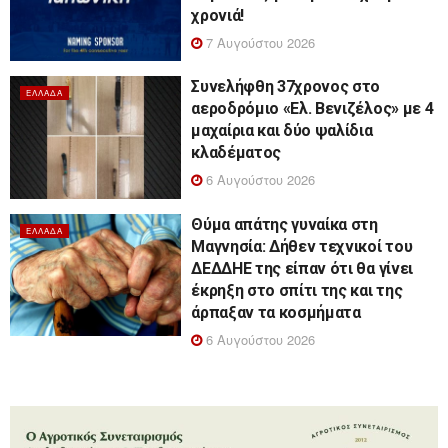
χρονιά!
7 Αυγούστου 2026
Συνελήφθη 37χρονος στο
ΕΛΛΆΔΑ
αεροδρόμιο «Ελ. Βενιζέλος» με 4
μαχαίρια και δύο ψαλίδια
κλαδέματος
6 Αυγούστου 2026
Θύμα απάτης γυναίκα στη
ΕΛΛΆΔΑ
Μαγνησία: Δήθεν τεχνικοί του
ΔΕΔΔΗΕ της είπαν ότι θα γίνει
έκρηξη στο σπίτι της και της
άρπαξαν τα κοσμήματα
6 Αυγούστου 2026