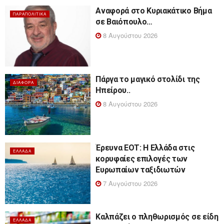
Αναφορά στο Κυριακάτικο Βήμα
ΠΑΡΑΠΟΛΙΤΙΚΆ
σε Βαιόπουλο…
8 Αυγούστου 2026
Πάργα το μαγικό στολίδι της
ΔΙΆΦΟΡΑ
Ηπείρου..
8 Αυγούστου 2026
Έρευνα ΕΟΤ: Η Ελλάδα στις
ΕΛΛΆΔΑ
κορυφαίες επιλογές των
Ευρωπαίων ταξιδιωτών
7 Αυγούστου 2026
Καλπάζει ο πληθωρισμός σε είδη
ΕΛΛΆΔΑ