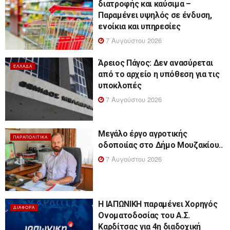
διατροφής και καύσιμα –
Παραμένει υψηλός σε ένδυση,
ενοίκια και υπηρεσίες
7 Αυγούστου 2026
Άρειος Πάγος: Δεν ανασύρεται
ΕΛΛΆΔΑ
από το αρχείο η υπόθεση για τις
υποκλοπές
7 Αυγούστου 2026
Μεγάλο έργο αγροτικής
ΠΑΡΑΠΟΛΙΤΙΚΆ
οδοποιίας στο Δήμο Μουζακίου..
7 Αυγούστου 2026
Η ΙΑΠΩΝΙΚΗ παραμένει Χορηγός
ΔΙΆΦΟΡΑ
Ονοματοδοσίας του Α.Σ.
Καρδίτσας για 4η διαδοχική