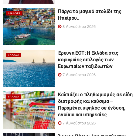
Πάργα το μαγικό στολίδι της
ΔΙΆΦΟΡΑ
Ηπείρου..
8 Αυγούστου 2026
Έρευνα ΕΟΤ: Η Ελλάδα στις
ΕΛΛΆΔΑ
κορυφαίες επιλογές των
Ευρωπαίων ταξιδιωτών
7 Αυγούστου 2026
Καλπάζει ο πληθωρισμός σε είδη
ΕΛΛΆΔΑ
διατροφής και καύσιμα –
Παραμένει υψηλός σε ένδυση,
ενοίκια και υπηρεσίες
7 Αυγούστου 2026