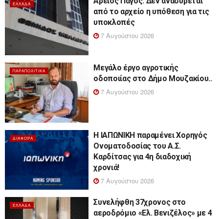
Άρειος Πάγος: Δεν ανασύρεται
ΕΛΛΆΔΑ
από το αρχείο η υπόθεση για τις
υποκλοπές
7 Αυγούστου 2026
Μεγάλο έργο αγροτικής
ΠΑΡΑΠΟΛΙΤΙΚΆ
οδοποιίας στο Δήμο Μουζακίου..
7 Αυγούστου 2026
Η ΙΑΠΩΝΙΚΗ παραμένει Χορηγός
ΔΙΆΦΟΡΑ
Ονοματοδοσίας του Α.Σ.
Καρδίτσας για 4η διαδοχική
χρονιά!
7 Αυγούστου 2026
Συνελήφθη 37χρονος στο
ΕΛΛΆΔΑ
αεροδρόμιο «Ελ. Βενιζέλος» με 4