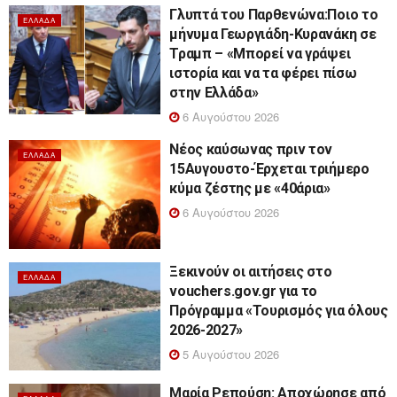
Γλυπτά του Παρθενώνα:Ποιο το
ΕΛΛΆΔΑ
μήνυμα Γεωργιάδη-Κυρανάκη σε
Τραμπ – «Μπορεί να γράψει
ιστορία και να τα φέρει πίσω
στην Ελλάδα»
6 Αυγούστου 2026
Νέος καύσωνας πριν τον
ΕΛΛΆΔΑ
15Αυγουστο-Έρχεται τριήμερο
κύμα ζέστης με «40άρια»
6 Αυγούστου 2026
Ξεκινούν οι αιτήσεις στο
ΕΛΛΆΔΑ
vouchers.gov.gr για το
Πρόγραμμα «Τουρισμός για όλους
2026-2027»
5 Αυγούστου 2026
Μαρία Ρεπούση: Αποχώρησε από