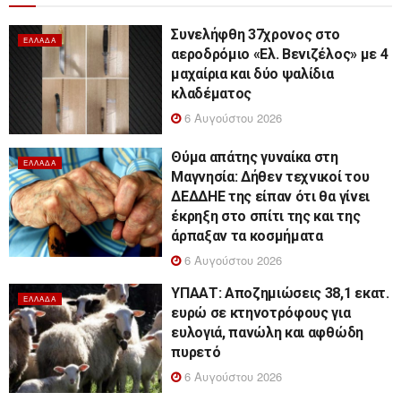
Συνελήφθη 37χρονος στο
ΕΛΛΆΔΑ
αεροδρόμιο «Ελ. Βενιζέλος» με 4
μαχαίρια και δύο ψαλίδια
κλαδέματος
6 Αυγούστου 2026
Θύμα απάτης γυναίκα στη
ΕΛΛΆΔΑ
Μαγνησία: Δήθεν τεχνικοί του
ΔΕΔΔΗΕ της είπαν ότι θα γίνει
έκρηξη στο σπίτι της και της
άρπαξαν τα κοσμήματα
6 Αυγούστου 2026
ΥΠΑΑΤ: Αποζημιώσεις 38,1 εκατ.
ΕΛΛΆΔΑ
ευρώ σε κτηνοτρόφους για
ευλογιά, πανώλη και αφθώδη
πυρετό
6 Αυγούστου 2026