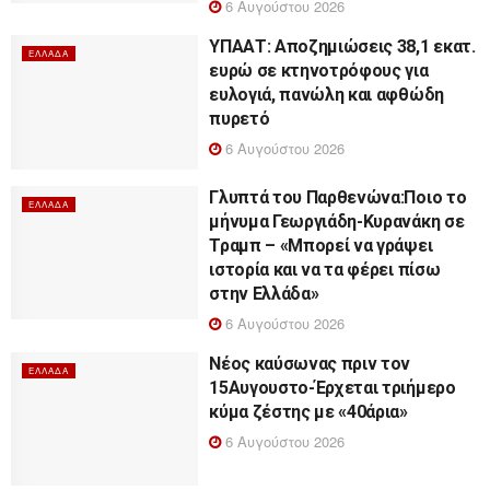
6 Αυγούστου 2026
ΥΠΑΑΤ: Αποζημιώσεις 38,1 εκατ.
ΕΛΛΆΔΑ
ευρώ σε κτηνοτρόφους για
ευλογιά, πανώλη και αφθώδη
πυρετό
6 Αυγούστου 2026
Γλυπτά του Παρθενώνα:Ποιο το
ΕΛΛΆΔΑ
μήνυμα Γεωργιάδη-Κυρανάκη σε
Τραμπ – «Μπορεί να γράψει
ιστορία και να τα φέρει πίσω
στην Ελλάδα»
6 Αυγούστου 2026
Νέος καύσωνας πριν τον
ΕΛΛΆΔΑ
15Αυγουστο-Έρχεται τριήμερο
κύμα ζέστης με «40άρια»
6 Αυγούστου 2026