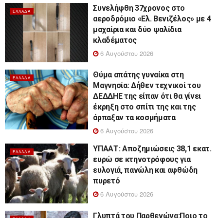
Συνελήφθη 37χρονος στο
ΕΛΛΆΔΑ
αεροδρόμιο «Ελ. Βενιζέλος» με 4
μαχαίρια και δύο ψαλίδια
κλαδέματος
6 Αυγούστου 2026
Θύμα απάτης γυναίκα στη
ΕΛΛΆΔΑ
Μαγνησία: Δήθεν τεχνικοί του
ΔΕΔΔΗΕ της είπαν ότι θα γίνει
έκρηξη στο σπίτι της και της
άρπαξαν τα κοσμήματα
6 Αυγούστου 2026
ΥΠΑΑΤ: Αποζημιώσεις 38,1 εκατ.
ΕΛΛΆΔΑ
ευρώ σε κτηνοτρόφους για
ευλογιά, πανώλη και αφθώδη
πυρετό
6 Αυγούστου 2026
Γλυπτά του Παρθενώνα:Ποιο το