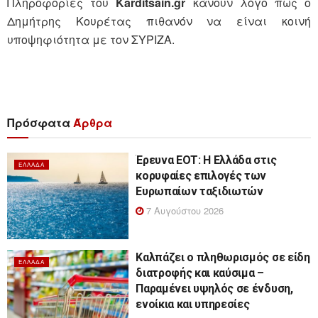
Πληροφορίες του
Karditsain.gr
κάνουν λόγο πως ο
Δημήτρης Κουρέτας πιθανόν να είναι κοινή
υποψηφιότητα με τον ΣΥΡΙΖΑ.
Πρόσφατα
Άρθρα
Έρευνα ΕΟΤ: Η Ελλάδα στις
ΕΛΛΆΔΑ
κορυφαίες επιλογές των
Ευρωπαίων ταξιδιωτών
7 Αυγούστου 2026
Καλπάζει ο πληθωρισμός σε είδη
ΕΛΛΆΔΑ
διατροφής και καύσιμα –
Παραμένει υψηλός σε ένδυση,
ενοίκια και υπηρεσίες