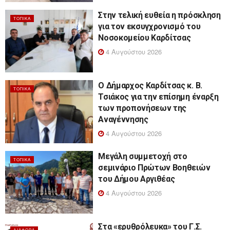
Στην τελική ευθεία η πρόσκληση
ΤΟΠΙΚΆ
για τον εκσυγχρονισμό του
Νοσοκομείου Καρδίτσας
4 Αυγούστου 2026
Ο Δήμαρχος Καρδίτσας κ. Β.
ΤΟΠΙΚΆ
Τσιάκος για την επίσημη έναρξη
των προπονήσεων της
Αναγέννησης
4 Αυγούστου 2026
Μεγάλη συμμετοχή στο
ΤΟΠΙΚΆ
σεμινάριο Πρώτων Βοηθειών
του Δήμου Αργιθέας
4 Αυγούστου 2026
Στα «ερυθρόλευκα» του Γ.Σ.
ΔΙΆΦΟΡΑ