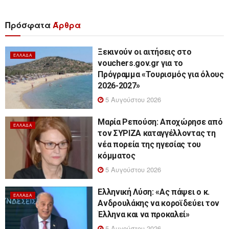
Πρόσφατα
Άρθρα
Ξεκινούν οι αιτήσεις στο
ΕΛΛΆΔΑ
vouchers.gov.gr για το
Πρόγραμμα «Τουρισμός για όλους
2026-2027»
5 Αυγούστου 2026
Μαρία Ρεπούση: Αποχώρησε από
ΕΛΛΆΔΑ
τον ΣΥΡΙΖΑ καταγγέλλοντας τη
νέα πορεία της ηγεσίας του
κόμματος
5 Αυγούστου 2026
Ελληνική Λύση: «Ας πάψει ο κ.
ΕΛΛΆΔΑ
Ανδρουλάκης να κοροϊδεύει τον
Έλληνα και να προκαλεί»
5 Αυγούστου 2026