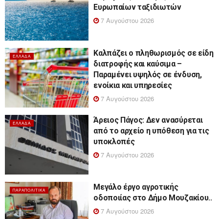
Ευρωπαίων ταξιδιωτών
7 Αυγούστου 2026
Καλπάζει ο πληθωρισμός σε είδη
ΕΛΛΆΔΑ
διατροφής και καύσιμα –
Παραμένει υψηλός σε ένδυση,
ενοίκια και υπηρεσίες
7 Αυγούστου 2026
Άρειος Πάγος: Δεν ανασύρεται
ΕΛΛΆΔΑ
από το αρχείο η υπόθεση για τις
υποκλοπές
7 Αυγούστου 2026
Μεγάλο έργο αγροτικής
ΠΑΡΑΠΟΛΙΤΙΚΆ
οδοποιίας στο Δήμο Μουζακίου..
7 Αυγούστου 2026