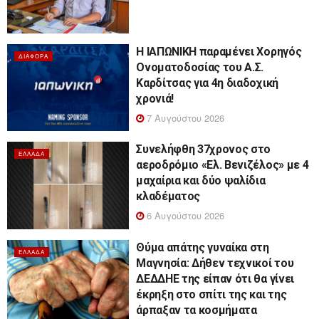
Η ΙΑΠΩΝΙΚΗ παραμένει Χορηγός
ΔΙΆΦΟΡΑ
Ονοματοδοσίας του Α.Σ.
Καρδίτσας για 4η διαδοχική
χρονιά!
7 Αυγούστου 2026
Συνελήφθη 37χρονος στο
ΕΛΛΆΔΑ
αεροδρόμιο «Ελ. Βενιζέλος» με 4
μαχαίρια και δύο ψαλίδια
κλαδέματος
6 Αυγούστου 2026
Θύμα απάτης γυναίκα στη
ΕΛΛΆΔΑ
Μαγνησία: Δήθεν τεχνικοί του
ΔΕΔΔΗΕ της είπαν ότι θα γίνει
έκρηξη στο σπίτι της και της
άρπαξαν τα κοσμήματα