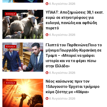
6 Αυγούστου 2026
ΥΠΑΑΤ: Αποζημιώσεις 38,1 εκατ.
ΕΛΛΆΔΑ
ευρώ σε κτηνοτρόφους για
ευλογιά, πανώλη και αφθώδη
πυρετό
6 Αυγούστου 2026
Γλυπτά του Παρθενώνα:Ποιο το
ΕΛΛΆΔΑ
μήνυμα Γεωργιάδη-Κυρανάκη σε
Τραμπ – «Μπορεί να γράψει
ιστορία και να τα φέρει πίσω
στην Ελλάδα»
6 Αυγούστου 2026
Νέος καύσωνας πριν τον
ΕΛΛΆΔΑ
15Αυγουστο-Έρχεται τριήμερο
κύμα ζέστης με «40άρια»
6 Αυγούστου 2026