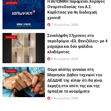
Η ΙΑΠΩΝΙΚΗ παραμένει Χορηγός
ΔΙΆΦΟΡΑ
Ονοματοδοσίας του Α.Σ.
Καρδίτσας για 4η διαδοχική
χρονιά!
7 Αυγούστου 2026
Συνελήφθη 37χρονος στο
ΕΛΛΆΔΑ
αεροδρόμιο «Ελ. Βενιζέλος» με 4
μαχαίρια και δύο ψαλίδια
κλαδέματος
6 Αυγούστου 2026
Θύμα απάτης γυναίκα στη
ΕΛΛΆΔΑ
Μαγνησία: Δήθεν τεχνικοί του
ΔΕΔΔΗΕ της είπαν ότι θα γίνει
έκρηξη στο σπίτι της και της
άρπαξαν τα κοσμήματα
6 Αυγούστου 2026