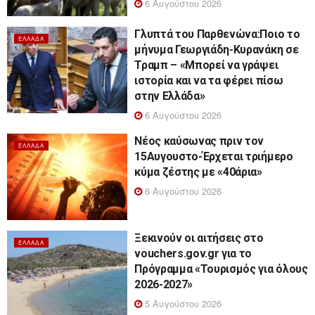
6 Αυγούστου 2026
Γλυπτά του Παρθενώνα:Ποιο το
ΕΛΛΆΔΑ
μήνυμα Γεωργιάδη-Κυρανάκη σε
Τραμπ – «Μπορεί να γράψει
ιστορία και να τα φέρει πίσω
στην Ελλάδα»
6 Αυγούστου 2026
Νέος καύσωνας πριν τον
ΕΛΛΆΔΑ
15Αυγουστο-Έρχεται τριήμερο
κύμα ζέστης με «40άρια»
6 Αυγούστου 2026
Ξεκινούν οι αιτήσεις στο
ΕΛΛΆΔΑ
vouchers.gov.gr για το
Πρόγραμμα «Τουρισμός για όλους
2026-2027»
5 Αυγούστου 2026