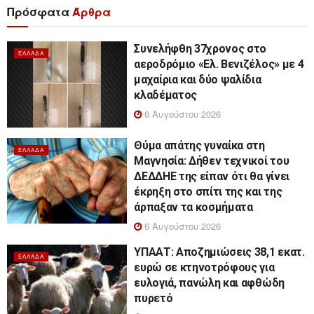
Πρόσφατα
Άρθρα
Συνελήφθη 37χρονος στο
ΕΛΛΆΔΑ
αεροδρόμιο «Ελ. Βενιζέλος» με 4
μαχαίρια και δύο ψαλίδια
κλαδέματος
6 Αυγούστου 2026
Θύμα απάτης γυναίκα στη
ΕΛΛΆΔΑ
Μαγνησία: Δήθεν τεχνικοί του
ΔΕΔΔΗΕ της είπαν ότι θα γίνει
έκρηξη στο σπίτι της και της
άρπαξαν τα κοσμήματα
6 Αυγούστου 2026
ΥΠΑΑΤ: Αποζημιώσεις 38,1 εκατ.
ΕΛΛΆΔΑ
ευρώ σε κτηνοτρόφους για
ευλογιά, πανώλη και αφθώδη
πυρετό