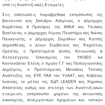
από τις Αναπτυξιακές Εταιρείες.
Στις εκδηλώσεις παραβρέθηκε εκπρόσωπος της
βουλευτού κας Σκόνδρα Ασημίνας, ο Δήμαρχος
Καρδίτσας & Πρόεδρος της ΑΝΚΑ κος Τσιάκος
Βασίλειος, ο Δήμαρχος Λίμνης Πλαστήρα κος Νάνος
Παναγιώτης, ο Δήμαρχος Σοφάδων κος Κατσής
Δημοσθένης, ο Δ/νων Σύμβουλος κος Ψαχούλας
Ορέστης, η Προϊσταμένη Δ/νσης Κοινωνικής &
Αλληλέγγυας Οικονομίας του ΥΚΟΙΣΟ κα
Κοντονάσιου Ελένη, ο πρώην Γ.Γ κος Παπαγιαννίδης
Δημήτριος, ο Προϊστάμενος Μονάδας Τοπικής
Ανάπτυξης της ΕΥΕ ΠΑΑ του ΥπΑΑΤ, κος Κοβάνης
Ιωάννης, το μέλος της ΕΔΠ LEADER κος Κηρύκος
Απόστολος καθώς και στελέχη των Αναπτυξιακών
εταιρειών, εκπρόσωποι φορέων της κοινωνικής
οικονομίας, συνεργατικών σχημάτων και τοπικών