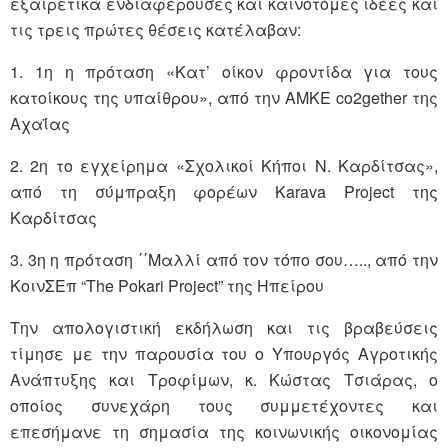
εξαιρετικά ενδιαφέρουσες και καινοτόμες ιδέες και
τις τρεις πρώτες θέσεις κατέλαβαν:
1. 1η η πρόταση «Κατ’ οίκον φροντίδα για τους
κατοίκους της υπαίθρου», από την ΑΜΚΕ co2gether της
Αχαΐας
2. 2η το εγχείρημα «Σχολικοί Κήποι Ν. Καρδίτσας»,
από τη σύμπραξη φορέων Karava Project της
Καρδίτσας
3. 3η η πρόταση ΄΄Μαλλί από τον τόπο σου….., από την
ΚοινΣΕπ “The Pokari Project” της Ηπείρου
Την απολογιστική εκδήλωση και τις βραβεύσεις
τίμησε με την παρουσία του ο Υπουργός Αγροτικής
Ανάπτυξης και Τροφίμων, κ. Κώστας Τσιάρας, ο
οποίος συνεχάρη τους συμμετέχοντες και
επεσήμανε τη σημασία της κοινωνικής οικονομίας