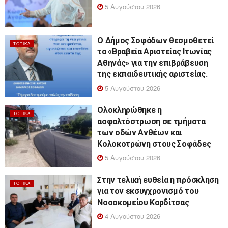
5 Αυγούστου 2026
Ο Δήμος Σοφάδων θεσμοθετεί
ΤΟΠΙΚΆ
τα «Βραβεία Αριστείας Ιτωνίας
Αθηνάς» για την επιβράβευση
της εκπαιδευτικής αριστείας.
5 Αυγούστου 2026
Ολοκληρώθηκε η
ΤΟΠΙΚΆ
ασφαλτόστρωση σε τμήματα
των οδών Ανθέων και
Κολοκοτρώνη στους Σοφάδες
5 Αυγούστου 2026
Στην τελική ευθεία η πρόσκληση
ΤΟΠΙΚΆ
για τον εκσυγχρονισμό του
Νοσοκομείου Καρδίτσας
4 Αυγούστου 2026