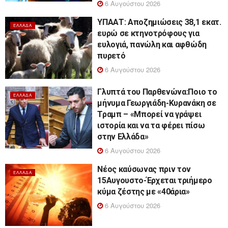
6 Αυγούστου 2026
ΥΠΑΑΤ: Αποζημιώσεις 38,1 εκατ.
ΕΛΛΆΔΑ
ευρώ σε κτηνοτρόφους για
ευλογιά, πανώλη και αφθώδη
πυρετό
6 Αυγούστου 2026
Γλυπτά του Παρθενώνα:Ποιο το
ΕΛΛΆΔΑ
μήνυμα Γεωργιάδη-Κυρανάκη σε
Τραμπ – «Μπορεί να γράψει
ιστορία και να τα φέρει πίσω
στην Ελλάδα»
6 Αυγούστου 2026
Νέος καύσωνας πριν τον
ΕΛΛΆΔΑ
15Αυγουστο-Έρχεται τριήμερο
κύμα ζέστης με «40άρια»
6 Αυγούστου 2026