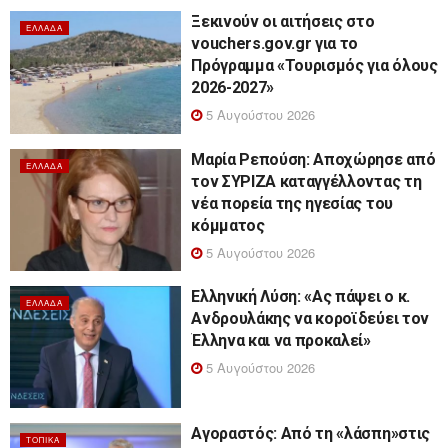
Ξεκινούν οι αιτήσεις στο
ΕΛΛΆΔΑ
vouchers.gov.gr για το
Πρόγραμμα «Τουρισμός για όλους
2026-2027»
5 Αυγούστου 2026
Μαρία Ρεπούση: Αποχώρησε από
ΕΛΛΆΔΑ
τον ΣΥΡΙΖΑ καταγγέλλοντας τη
νέα πορεία της ηγεσίας του
κόμματος
5 Αυγούστου 2026
Ελληνική Λύση: «Ας πάψει ο κ.
ΕΛΛΆΔΑ
Ανδρουλάκης να κοροϊδεύει τον
Έλληνα και να προκαλεί»
5 Αυγούστου 2026
Αγοραστός: Από τη «λάσπη»στις
ΤΟΠΙΚΆ