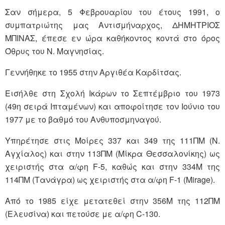
Σαν σήμερα, 5 Φεβρουαρίου του έτους 1991, ο
συμπατριώτης μας Αντισμήναρχος, ΔΗΜΗΤΡΙΟΣ
ΜΠΙΝΑΣ, έπεσε εν ώρα καθήκοντος κοντά στο όρος
Όθρυς του Ν. Μαγνησίας.
Γεννήθηκε το 1955 στην Αργιθέα Καρδίτσας.
Εισήλθε στη Σχολή Ικάρων το Σεπτέμβριο του 1973
(49η σειρά Ιπταμένων) και αποφοίτησε τον Ιούνιο του
1977 με το βαθμό του Ανθυποσμηναγού.
Υπηρέτησε στις Μοίρες 337 και 349 της 111ΠΜ (Ν.
Αγχίαλος) και στην 113ΠΜ (Μίκρα Θεσσαλονίκης) ως
χειριστής στα α/φη F-5, καθώς και στην 334Μ της
114ΠΜ (Τανάγρα) ως χειριστής στα α/φη F-1 (Mirage).
Από το 1985 είχε μετατεθεί στην 356Μ της 112ΠΜ
(Ελευσίνα) και πετούσε με α/φη C-130.