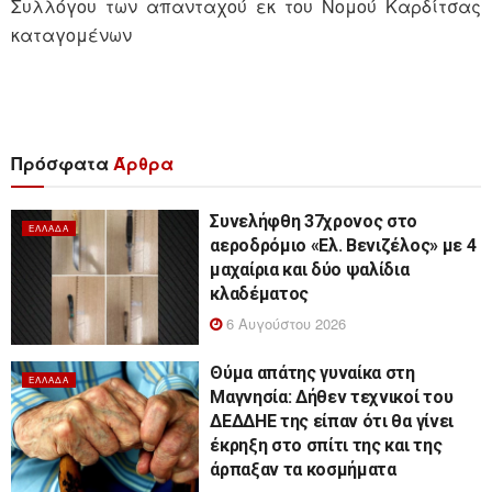
Συλλόγου των απανταχού εκ του Νομού Καρδίτσας
καταγομένων
Πρόσφατα
Άρθρα
Συνελήφθη 37χρονος στο
ΕΛΛΆΔΑ
αεροδρόμιο «Ελ. Βενιζέλος» με 4
μαχαίρια και δύο ψαλίδια
κλαδέματος
6 Αυγούστου 2026
Θύμα απάτης γυναίκα στη
ΕΛΛΆΔΑ
Μαγνησία: Δήθεν τεχνικοί του
ΔΕΔΔΗΕ της είπαν ότι θα γίνει
έκρηξη στο σπίτι της και της
άρπαξαν τα κοσμήματα