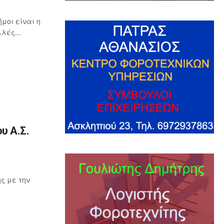
μοι είναι η
λές...
υ Α.Σ.
ς με την