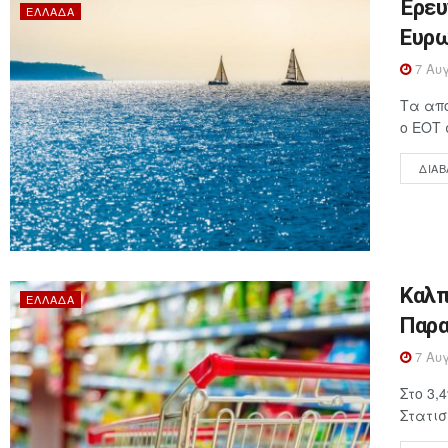
Έρευ
ΕΛΛΆΔΑ
Ευρω
7 Αυγ
Τα απο
ο ΕΟΤ 
ΔΙΑΒ
Καλπ
ΕΛΛΆΔΑ
Παρα
7 Αυγ
Στο 3,
Στατισ