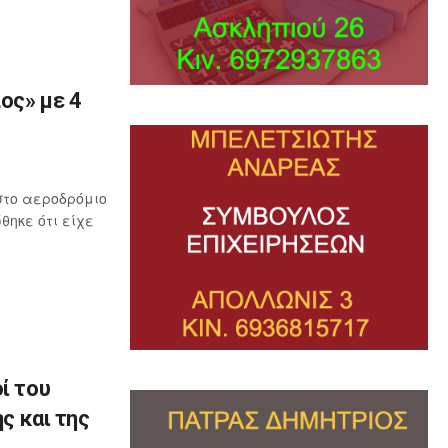
ος» με 4
στο αεροδρόμιο
ηκε ότι είχε
ί του
ς και της