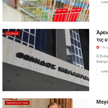
ΔΙΑΒ
Άρει
ΕΛΛΆΔΑ
τις 
7 Αυγ
Ο Εισα
δικογρ
ΔΙΑΒ
Μεγά
ΠΑΡΑΠΟΛΙΤΙΚΆ