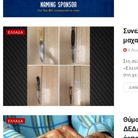
Συνε
ΕΛΛΆΔΑ
μαχα
6 Αυγ
Στη σύ
«Ελευθ
στη χε
ΔΙΑΒ
Θύμα
ΕΛΛΆΔΑ
ΔΕΔΔ