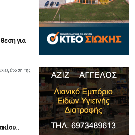
όθεση για
ανεξέταση της
.
κίου..