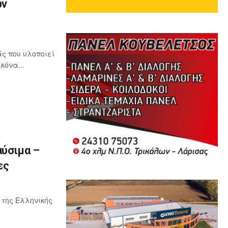
ων
ς που υλοποιεί
κόνα...
αύσιμα –
ες
 της Ελληνικής