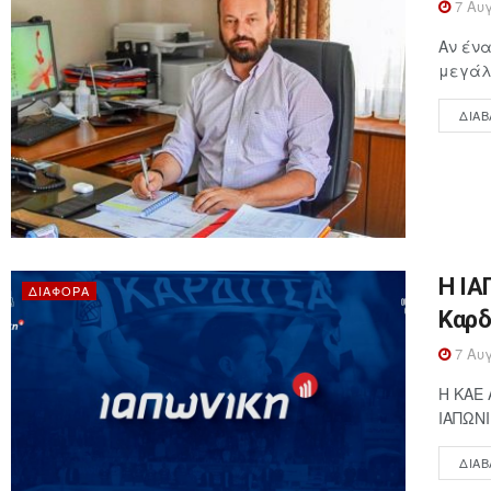
7 Αυγ
Αν ένα
μεγάλη
ΔΙΑΒ
Η ΙΑ
ΔΙΆΦΟΡΑ
Καρδ
7 Αυγ
Η ΚΑΕ 
ΙΑΠΩΝΙ
ΔΙΑΒ