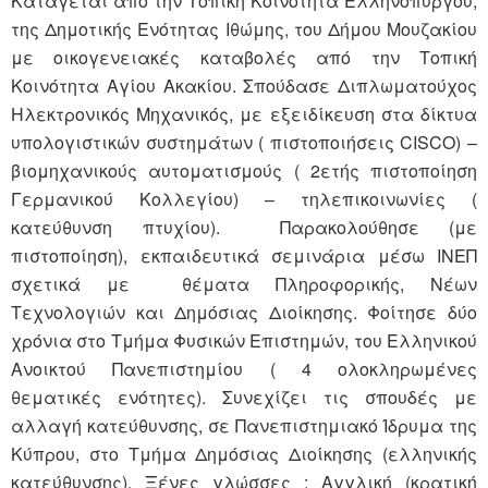
Κατάγεται από την Τοπική Κοινότητα Ελληνοπύργου,
της Δημοτικής Ενότητας Ιθώμης, του Δήμου Μουζακίου
με οικογενειακές καταβολές από την Τοπική
Κοινότητα Αγίου Ακακίου. Σπούδασε Διπλωματούχος
Ηλεκτρονικός Μηχανικός, με εξειδίκευση στα δίκτυα
υπολογιστικών συστημάτων ( πιστοποιήσεις CISCO) –
βιομηχανικούς αυτοματισμούς ( 2ετής πιστοποίηση
Γερμανικού Κολλεγίου) – τηλεπικοινωνίες (
κατεύθυνση πτυχίου). Παρακολούθησε (με
πιστοποίηση), εκπαιδευτικά σεμινάρια μέσω ΙΝΕΠ
σχετικά με θέματα Πληροφορικής, Νέων
Τεχνολογιών και Δημόσιας Διοίκησης. Φοίτησε δύο
χρόνια στο Τμήμα Φυσικών Επιστημών, του Ελληνικού
Ανοικτού Πανεπιστημίου ( 4 ολοκληρωμένες
θεματικές ενότητες). Συνεχίζει τις σπουδές με
αλλαγή κατεύθυνσης, σε Πανεπιστημιακό Ίδρυμα της
Κύπρου, στο Τμήμα Δημόσιας Διοίκησης (ελληνικής
κατεύθυνσης). Ξένες γλώσσες : Aγγλική (κρατική