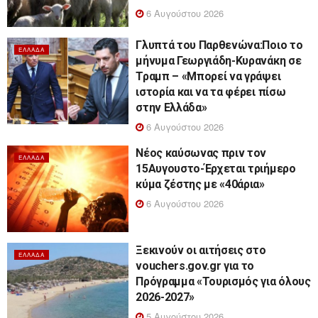
6 Αυγούστου 2026
Γλυπτά του Παρθενώνα:Ποιο το
ΕΛΛΆΔΑ
μήνυμα Γεωργιάδη-Κυρανάκη σε
Τραμπ – «Μπορεί να γράψει
ιστορία και να τα φέρει πίσω
στην Ελλάδα»
6 Αυγούστου 2026
Νέος καύσωνας πριν τον
ΕΛΛΆΔΑ
15Αυγουστο-Έρχεται τριήμερο
κύμα ζέστης με «40άρια»
6 Αυγούστου 2026
Ξεκινούν οι αιτήσεις στο
ΕΛΛΆΔΑ
vouchers.gov.gr για το
Πρόγραμμα «Τουρισμός για όλους
2026-2027»
5 Αυγούστου 2026