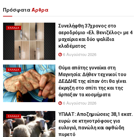
Πρόσφατα
Άρθρα
Συνελήφθη 37χρονος στο
ΕΛΛΆΔΑ
αεροδρόμιο «Ελ. Βενιζέλος» με 4
μαχαίρια και δύο ψαλίδια
κλαδέματος
6 Αυγούστου 2026
Θύμα απάτης γυναίκα στη
ΕΛΛΆΔΑ
Μαγνησία: Δήθεν τεχνικοί του
ΔΕΔΔΗΕ της είπαν ότι θα γίνει
έκρηξη στο σπίτι της και της
άρπαξαν τα κοσμήματα
6 Αυγούστου 2026
ΥΠΑΑΤ: Αποζημιώσεις 38,1 εκατ.
ΕΛΛΆΔΑ
ευρώ σε κτηνοτρόφους για
ευλογιά, πανώλη και αφθώδη
πυρετό