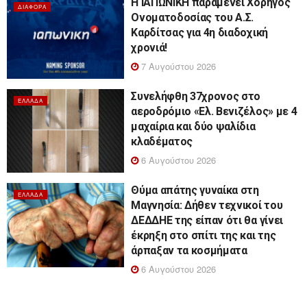
Η ΙΑΠΩΝΙΚΗ παραμένει Χορηγός
ΔΙΆΦΟΡΑ
Ονοματοδοσίας του Α.Σ.
Καρδίτσας για 4η διαδοχική
χρονιά!
7 Αυγούστου 2026
Συνελήφθη 37χρονος στο
ΕΛΛΆΔΑ
αεροδρόμιο «Ελ. Βενιζέλος» με 4
μαχαίρια και δύο ψαλίδια
κλαδέματος
6 Αυγούστου 2026
Θύμα απάτης γυναίκα στη
ΕΛΛΆΔΑ
Μαγνησία: Δήθεν τεχνικοί του
ΔΕΔΔΗΕ της είπαν ότι θα γίνει
έκρηξη στο σπίτι της και της
άρπαξαν τα κοσμήματα
6 Αυγούστου 2026