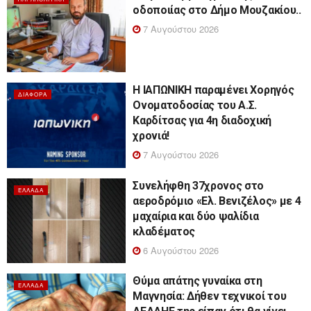
οδοποιίας στο Δήμο Μουζακίου..
7 Αυγούστου 2026
Η ΙΑΠΩΝΙΚΗ παραμένει Χορηγός
ΔΙΆΦΟΡΑ
Ονοματοδοσίας του Α.Σ.
Καρδίτσας για 4η διαδοχική
χρονιά!
7 Αυγούστου 2026
Συνελήφθη 37χρονος στο
ΕΛΛΆΔΑ
αεροδρόμιο «Ελ. Βενιζέλος» με 4
μαχαίρια και δύο ψαλίδια
κλαδέματος
6 Αυγούστου 2026
Θύμα απάτης γυναίκα στη
ΕΛΛΆΔΑ
Μαγνησία: Δήθεν τεχνικοί του