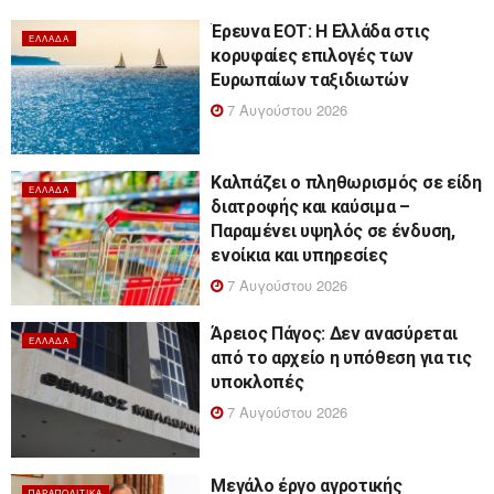
Έρευνα ΕΟΤ: Η Ελλάδα στις
ΕΛΛΆΔΑ
κορυφαίες επιλογές των
Ευρωπαίων ταξιδιωτών
7 Αυγούστου 2026
Καλπάζει ο πληθωρισμός σε είδη
ΕΛΛΆΔΑ
διατροφής και καύσιμα –
Παραμένει υψηλός σε ένδυση,
ενοίκια και υπηρεσίες
7 Αυγούστου 2026
Άρειος Πάγος: Δεν ανασύρεται
ΕΛΛΆΔΑ
από το αρχείο η υπόθεση για τις
υποκλοπές
7 Αυγούστου 2026
Μεγάλο έργο αγροτικής
ΠΑΡΑΠΟΛΙΤΙΚΆ