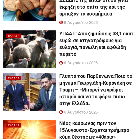
ΔΕΔΔΗΕ της είπαν ότι θα γίνει
έκρηξη στο σπίτι της και της
άρπαξαν τα κοσμήματα
6 Αυγούστου 2026
ΥΠΑΑΤ: Αποζημιώσεις 38,1 εκατ.
ΕΛΛΆΔΑ
ευρώ σε κτηνοτρόφους για
ευλογιά, πανώλη και αφθώδη
πυρετό
6 Αυγούστου 2026
Γλυπτά του Παρθενώνα:Ποιο το
ΕΛΛΆΔΑ
μήνυμα Γεωργιάδη-Κυρανάκη σε
Τραμπ – «Μπορεί να γράψει
ιστορία και να τα φέρει πίσω
στην Ελλάδα»
6 Αυγούστου 2026
Νέος καύσωνας πριν τον
ΕΛΛΆΔΑ
15Αυγουστο-Έρχεται τριήμερο
κύμα ζέστης με «40άρια»