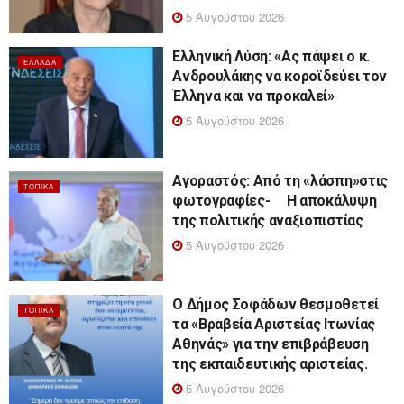
5 Αυγούστου 2026
Ελληνική Λύση: «Ας πάψει ο κ.
ΕΛΛΆΔΑ
Ανδρουλάκης να κοροϊδεύει τον
Έλληνα και να προκαλεί»
5 Αυγούστου 2026
Αγοραστός: Από τη «λάσπη»στις
ΤΟΠΙΚΆ
φωτογραφίες- Η αποκάλυψη
της πολιτικής αναξιοπιστίας
5 Αυγούστου 2026
Ο Δήμος Σοφάδων θεσμοθετεί
ΤΟΠΙΚΆ
τα «Βραβεία Αριστείας Ιτωνίας
Αθηνάς» για την επιβράβευση
της εκπαιδευτικής αριστείας.
5 Αυγούστου 2026