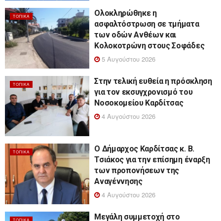
Ολοκληρώθηκε η
ΤΟΠΙΚΆ
ασφαλτόστρωση σε τμήματα
των οδών Ανθέων και
Κολοκοτρώνη στους Σοφάδες
5 Αυγούστου 2026
Στην τελική ευθεία η πρόσκληση
ΤΟΠΙΚΆ
για τον εκσυγχρονισμό του
Νοσοκομείου Καρδίτσας
4 Αυγούστου 2026
Ο Δήμαρχος Καρδίτσας κ. Β.
ΤΟΠΙΚΆ
Τσιάκος για την επίσημη έναρξη
των προπονήσεων της
Αναγέννησης
4 Αυγούστου 2026
Μεγάλη συμμετοχή στο
ΤΟΠΙΚΆ