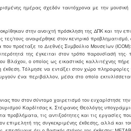
ορισμένης ημέρας σχεδόν ταυτόχρονα με την μουσική
ποκρίθηκαν στην ανοιχτή πρόσκληση της ΔΠΚ και την επ
 τες/τους αναφέρθηκε στον κεντρικό προβληματισμό, 
α που προέταξε το Διεθνές Συμβούλιο Μουσείων (ICOM)
αιτερότητά της έγκειται στον τρόπο παρουσίασή της· 
σου Βλάχου, ο οποίος ως εικαστικός καλλιτέχνης πήρ
 έκθεση. Τόλμησε να εντάξει στον χώρο πληροφορίες 
υργούν ένα περιβάλλον, μέσα στο οποίο εκτυλίσσετα
ιας που στον σύντομο χαιρετισμό του ευχαρίστησε την 
 Τουρισμού Καρδίτσας κ. Στέφανος Θεολόγης υπογράμμ
 προβλήματα, τις αντιξοότητες και τις εργασίες που
τον επιμελητή της συγκεκριμένης έκθεσης, αλλά και το
ος, επεσήμανε ότι ο βασικός στόχος της έκθεσης: ΜΕΤΑΒ