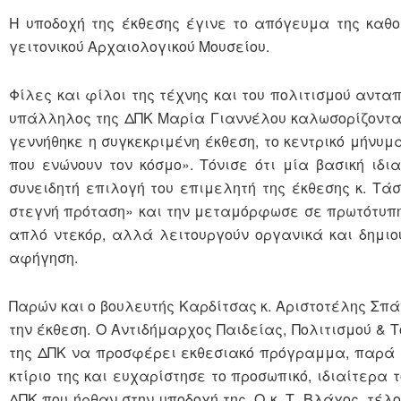
Η υποδοχή της έκθεσης έγινε το απόγευμα της καθ
γειτονικού Αρχαιολογικού Μουσείου.
Φίλες και φίλοι της τέχνης και του πολιτισμού αντα
υπάλληλος της ΔΠΚ Μαρία Γιαννέλου καλωσορίζοντας
γεννήθηκε η συγκεκριμένη έκθεση, το κεντρικό μήνυμ
που ενώνουν τον κόσμο». Τόνισε ότι μία βασική ιδι
συνειδητή επιλογή του επιμελητή της έκθεσης κ. Τά
στεγνή πρόταση» και την μεταμόρφωσε σε πρωτότυπη
απλό ντεκόρ, αλλά λειτουργούν οργανικά και δημιο
αφήγηση.
Παρών και ο βουλευτής Καρδίτσας κ. Αριστοτέλης Σπάν
την έκθεση. Ο Αντιδήμαρχος Παιδείας, Πολιτισμού &
της ΔΠΚ να προσφέρει εκθεσιακό πρόγραμμα, παρά τα
κτίριο της και ευχαρίστησε το προσωπικό, ιδιαίτερα 
ΔΠΚ που ήρθαν στην υποδοχή της. Ο κ. Τ. Βλάχος, τέλ