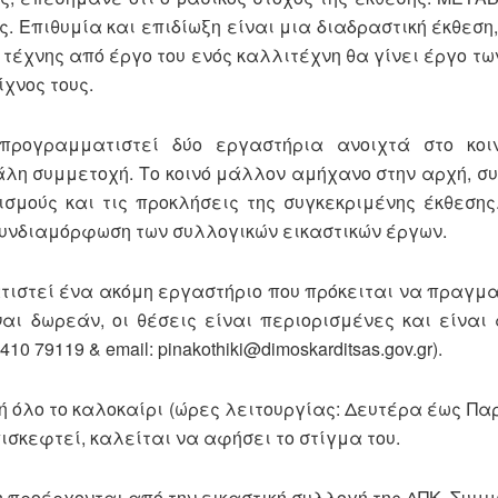
. Επιθυμία και επιδίωξη είναι μια διαδραστική έκθεση,
 τέχνης από έργο του ενός καλλιτέχνη θα γίνει έργο τω
χνος τους.
προγραμματιστεί δύο εργαστήρια ανοιχτά στο κοι
άλη συμμετοχή. Το κοινό μάλλον αμήχανο στην αρχή, συ
ισμούς και τις προκλήσεις της συγκεκριμένης έκθεσης
συνδιαμόρφωση των συλλογικών εικαστικών έργων.
τιστεί ένα ακόμη εργαστήριο που πρόκειται να πραγμα
ίναι δωρεάν, οι θέσεις είναι περιορισμένες και είναι
79119 & email: pinakothiki@dimoskarditsas.gov.gr).
ή όλο το καλοκαίρι (ώρες λειτουργίας: Δευτέρα έως Παρ
επισκεφτεί, καλείται να αφήσει το στίγμα του.
 προέρχονται από την εικαστική συλλογή της ΔΠΚ. Συμμε