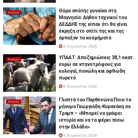
Θύμα απάτης γυναίκα στη
ΕΛΛΆΔΑ
Μαγνησία: Δήθεν τεχνικοί του
ΔΕΔΔΗΕ της είπαν ότι θα γίνει
έκρηξη στο σπίτι της και της
άρπαξαν τα κοσμήματα
6 Αυγούστου 2026
ΥΠΑΑΤ: Αποζημιώσεις 38,1 εκατ.
ΕΛΛΆΔΑ
ευρώ σε κτηνοτρόφους για
ευλογιά, πανώλη και αφθώδη
πυρετό
6 Αυγούστου 2026
Γλυπτά του Παρθενώνα:Ποιο το
ΕΛΛΆΔΑ
μήνυμα Γεωργιάδη-Κυρανάκη σε
Τραμπ – «Μπορεί να γράψει
ιστορία και να τα φέρει πίσω
στην Ελλάδα»
6 Αυγούστου 2026