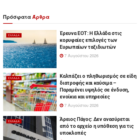
Πρόσφατα
Άρθρα
Έρευνα ΕΟΤ: Η Ελλάδα στις
ΕΛΛΆΔΑ
κορυφαίες επιλογές των
Ευρωπαίων ταξιδιωτών
7 Αυγούστου 2026
Καλπάζει ο πληθωρισμός σε είδη
ΕΛΛΆΔΑ
διατροφής και καύσιμα –
Παραμένει υψηλός σε ένδυση,
ενοίκια και υπηρεσίες
7 Αυγούστου 2026
Άρειος Πάγος: Δεν ανασύρεται
ΕΛΛΆΔΑ
από το αρχείο η υπόθεση για τις
υποκλοπές