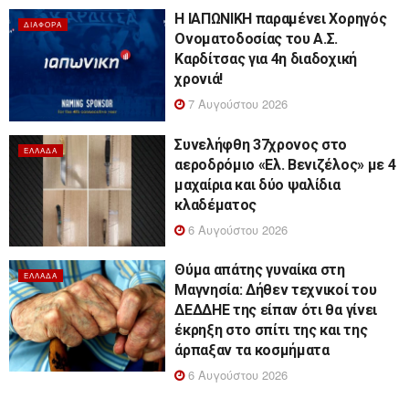
Η ΙΑΠΩΝΙΚΗ παραμένει Χορηγός
ΔΙΆΦΟΡΑ
Ονοματοδοσίας του Α.Σ.
Καρδίτσας για 4η διαδοχική
χρονιά!
7 Αυγούστου 2026
Συνελήφθη 37χρονος στο
ΕΛΛΆΔΑ
αεροδρόμιο «Ελ. Βενιζέλος» με 4
μαχαίρια και δύο ψαλίδια
κλαδέματος
6 Αυγούστου 2026
Θύμα απάτης γυναίκα στη
ΕΛΛΆΔΑ
Μαγνησία: Δήθεν τεχνικοί του
ΔΕΔΔΗΕ της είπαν ότι θα γίνει
έκρηξη στο σπίτι της και της
άρπαξαν τα κοσμήματα
6 Αυγούστου 2026