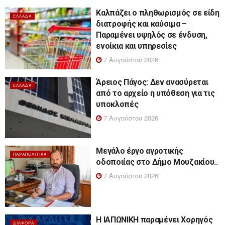
Καλπάζει ο πληθωρισμός σε είδη
ΕΛΛΆΔΑ
διατροφής και καύσιμα –
Παραμένει υψηλός σε ένδυση,
ενοίκια και υπηρεσίες
7 Αυγούστου 2026
Άρειος Πάγος: Δεν ανασύρεται
ΕΛΛΆΔΑ
από το αρχείο η υπόθεση για τις
υποκλοπές
7 Αυγούστου 2026
Μεγάλο έργο αγροτικής
ΠΑΡΑΠΟΛΙΤΙΚΆ
οδοποιίας στο Δήμο Μουζακίου..
7 Αυγούστου 2026
Η ΙΑΠΩΝΙΚΗ παραμένει Χορηγός
ΔΙΆΦΟΡΑ