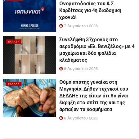
Ονοματοδοσίας του Α.Σ.
Καρδίτσας για 4η διαδοχική
χρονιά!
7 Αυγούστου 2026
Συνελήφθη 37χρονος στο
ΕΛΛΆΔΑ
αεροδρόμιο «Ελ. Βενιζέλος» με 4
μαχαίρια και δύο ψαλίδια
κλαδέματος
6 Αυγούστου 2026
Θύμα απάτης γυναίκα στη
ΕΛΛΆΔΑ
Μαγνησία: Δήθεν τεχνικοί του
ΔΕΔΔΗΕ της είπαν ότι θα γίνει
έκρηξη στο σπίτι της και της
άρπαξαν τα κοσμήματα
6 Αυγούστου 2026