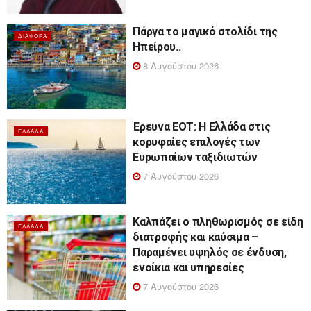
Πάργα το μαγικό στολίδι της
ΔΙΆΦΟΡΑ
Ηπείρου..
8 Αυγούστου 2026
Έρευνα ΕΟΤ: Η Ελλάδα στις
ΕΛΛΆΔΑ
κορυφαίες επιλογές των
Ευρωπαίων ταξιδιωτών
7 Αυγούστου 2026
Καλπάζει ο πληθωρισμός σε είδη
ΕΛΛΆΔΑ
διατροφής και καύσιμα –
Παραμένει υψηλός σε ένδυση,
ενοίκια και υπηρεσίες
7 Αυγούστου 2026