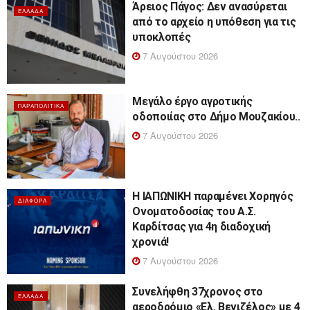
Άρειος Πάγος: Δεν ανασύρεται
ΕΛΛΆΔΑ
από το αρχείο η υπόθεση για τις
υποκλοπές
7 Αυγούστου 2026
Μεγάλο έργο αγροτικής
ΠΑΡΑΠΟΛΙΤΙΚΆ
οδοποιίας στο Δήμο Μουζακίου..
7 Αυγούστου 2026
Η ΙΑΠΩΝΙΚΗ παραμένει Χορηγός
ΔΙΆΦΟΡΑ
Ονοματοδοσίας του Α.Σ.
Καρδίτσας για 4η διαδοχική
χρονιά!
7 Αυγούστου 2026
Συνελήφθη 37χρονος στο
ΕΛΛΆΔΑ
αεροδρόμιο «Ελ. Βενιζέλος» με 4