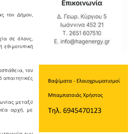
ς του Δήμου,
χία σε όλους,
ή εθιμοτυπική
οσπάθεια, τον
ό απαιτητικές
νωνίας μεταξύ
νέα αρχή, με
ειτουργία των