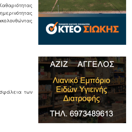
 Καθαριότητας
θημερινότητας
ρακολουθώντας
ασφάλεια των