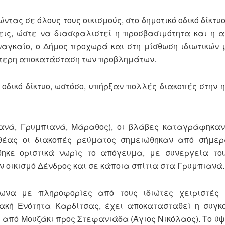
τας σε όλους τους οικισμούς, στο δημοτικό οδικό δίκτυ
εις, ώστε να διασφαλιστεί η προσβασιμότητα και η 
ναγκαίο, ο Δήμος προχωρά και στη μίσθωση ιδιωτικών
χύτερη αποκατάσταση των προβλημάτων.
 οδικό δίκτυο, ωστόσο, υπήρξαν πολλές διακοπές στην 
κιανά, Γρυμπιανά, Μάραθος), οι βλάβες καταγράφηκα
ιθέας οι διακοπές ρεύματος σημειώθηκαν από σήμερ
θηκε οριστικά νωρίς το απόγευμα, με συνεργεία τ
ν οικισμό Δένδρος και σε κάποια σπίτια στα Γρυμπιανά.
ωνα με πληροφορίες από τους ιδιώτες χειριστές ε
κή Ενότητα Καρδίτσας, έχει αποκατασταθεί η συγκο
 από Μουζάκι προς Στεφανιάδα (Άγιος Νικόλαος). Το ύψο