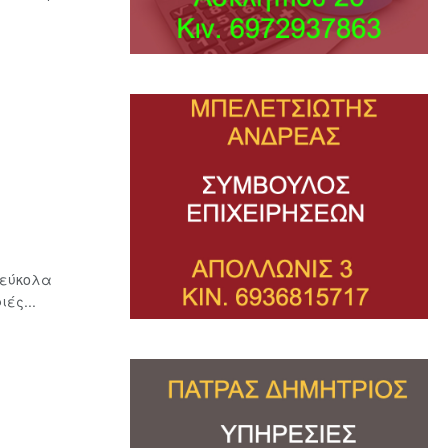
 εύκολα
ές...