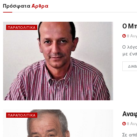
Πρόσφατα
Άρθρα
Ο Μπ
ΠΑΡΑΠΟΛΙΤΙΚΆ
8 Αυγ
Ο λόγ
με ένσ
ΔΙΑΒ
Αναφ
ΠΑΡΑΠΟΛΙΤΙΚΆ
8 Αυγ
Σε από