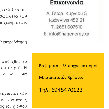
ο, αλλά και σε
ασφάλεια των
 μηχανημάτων,
ηλεκτροδότηση
ν από χθες το
α το πρωί. Η
ου ΔΕΔΔΗΕ να
κχιονιστικών
ινωνία στους
ς του χιονιού