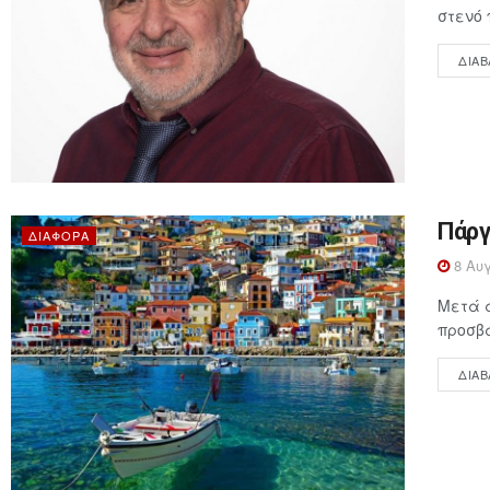
στενό 
ΔΙΑΒ
Πάργ
ΔΙΆΦΟΡΑ
8 Αυγ
Μετά α
προσβά
ΔΙΑΒ